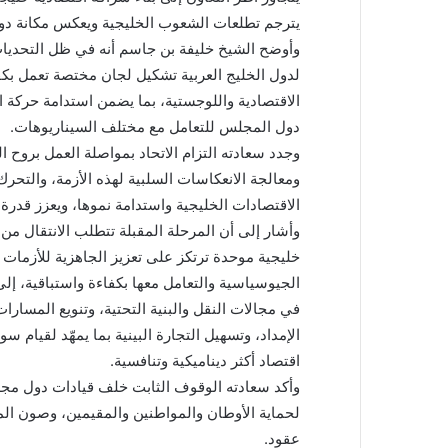
يترجم تطلعات الشعوب الخليجية ويعكس مكانة دولها
وأوضح الشيخ خليفة بن جاسم أنه في ظل التحديات ا
لدول الخليج العربية تشكيل لجان مختصة تعمل بكفا
الاقتصادية واللوجستية، بما يضمن استدامة حركة ال
دول المجلس للتعامل مع مختلف السيناريوهات.
وجدد سعادته التزام الاتحاد بمواصلة العمل بروح ال
ومعالجة الانعكاسات السلبية لهذه الأزمة، والتحر
الاقتصادات الخليجية واستدامة نموها، ويعزز قدر
وأشار إلى أن المرحلة المقبلة تتطلب الانتقال من 
خليجية موحدة ترتكز على تعزيز الجاهزية للأزمات
الجيوسياسية والتعامل معها بكفاءة واستباقية، إلى
في مجالات النقل والبنية التحتية، وتنويع المسار
الإمداد، وتسهيل التجارة البينية بما يمهّد لقيام س
اقتصاد أكثر ديناميكية وتنافسية.
وأكد سعادته الوقوف الثابت خلف قيادات دول مج
لحماية الأوطان والمواطنين والمقيمين، وصون الم
عقود.