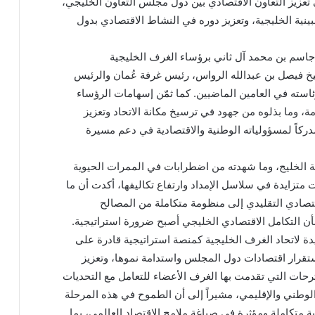
تعزيز التعاون الاقتصادي بين دول مجلس التعاون الخليجي،
نية الخليجية، وتعزيز دوره في النشاط الاقتصادي بدول
اسم بن محمد آل ثاني برؤساء الغرف الخليجية
يخ فيصل بن عبدالله الرواس، رئيس غرفة عُمان والرئيس
ئاسته في العامين الماضيين. كما ثمّن إسهامات الرؤساء
مة، وما بذلوه من جهود في ترسيخ مكانة الاتحاد وتعزيز
دركاً لمسؤولياته الوطنية والاقتصادية في دعم مسيرة
ة الخليج، وما شهدته من اضطرابات في الممرات الحيوية
ت متزايدة في سلاسل الإمداد وارتفاع تكاليفها، أكدت أن ما
قتصادي التقليدي إلى منظومة متكاملة من المصالح
 بأن التكامل الاقتصادي الخليجي أصبح ضرورة استراتيجية.
دة لاتحاد الغرف الخليجية كمنصة استراتيجية قادرة على
ستقرار اقتصادات دول المجلس واستدامة نموها، وتعزيز
رحات التي تقدمت بها الغرف الأعضاء للتعامل مع التحديات
 الوطني والإقليمي، مشيراً إلى أن الطموح في هذه المرحلة
ية متكاملة ومؤثرة في صياغة ملامح الاقتصاد العالمي، بما