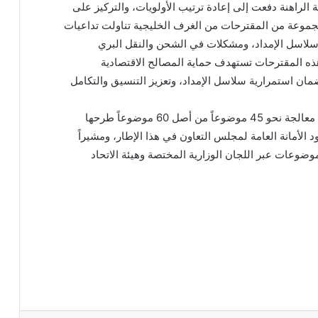
ة الراهنة دفعت إلى إعادة ترتيب الأولويات، والتركيز على
قى مجموعة من المقترحات من الغرف الخليجية تناولت تداعيات
سلاسل الإمداد، ومشكلات في الشحن والنقل البري
 هذه المقترحات تستهدف حماية المصالح الاقتصادية
ان استمرارية سلاسل الإمداد، وتعزيز التنسيق والتكامل
وأضاف أن اللقاءات التشاورية السابقة نجحت في معالجة نحو 45 موضوعاً من أصل 60 موضوعاً طرحها
 إنجاز بلغت 75%، مثمّناً جهود الأمانة العامة لمجلس التعاون في هذا الإطار، ومشيراً
وضوعات عبر اللجان الوزارية المختصة وهيئة الاتحاد