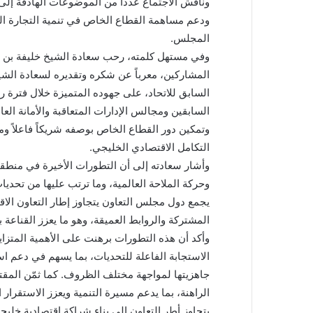
وناقش الاجتماع عدداً من الموضوعات الهادفة إلى 
ودعم مساهمة القطاع الخاص في تنمية التجارة البي
المجلس.
وفي مستهل كلمته، رحب سعادة الشيخ خليفة بن ج
المشاركين، معرباً عن شكره وتقديره لسعادة الش
السابق للاتحاد، على جهوده المتميزة خلال فترة ر
السابقين ومجالس الإدارات المتعاقبة والأمانة العا
وتمكين دور القطاع الخاص بوصفه شريكاً فاعلاً وم
التكامل الاقتصادي الخليجي.
وأشار سعادته إلى أن التطورات الأخيرة في منطق
وحركة الملاحة العالمية، وما ترتب عليها من تحديا
يجمع دول مجلس التعاون يتجاوز إطار التعاون الا
المشتركة والروابط العميقة، وهو ما يعزز القناعة
وأكد أن هذه التطورات برهنت على الأهمية المتزاي
الاستجابة الفاعلة للتحديات، بما يسهم في دعم ا
جاهزيتها لمواجهة مختلف الظروف. كما ثمّن المقت
الراهنة، بما يدعم مسيرة التنمية ويعزز الاستقرار
يتجاوز أطر التعاون إلى بناء شراكة اقتصادية خليج