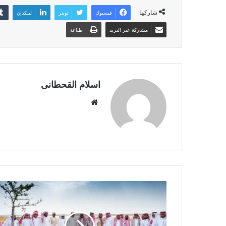
شاركها
فيسبوك
تويتر
لينكدإن
مشاركة عبر البريد
طباعة
اسلام القحطانى
م
و
ق
ع
ا
ل
و
ي
ب