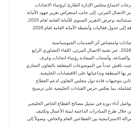
ات اجتماع مجلس الإدارة الطارئ لرؤساء الاتحادات
غرف الأعضاء المنعقد بتاريخ 16 مارس 2026 عبر الاتصال المرئي، إلى جانب استعراض تقرير جهود الأمانة
العامة والاتحادات والغرف الأعضاء خلال الفترة الاستثنائية، وعرض التقرير السنوي للأمانة العامة لعام 2025،
ة إلى جدول فعاليات وأنشطة الأمانة العامة لعام 2026.
قتصادات وامتصاص أثر الصدمات الجيوسياسية
وعلى صعيد متصل، عقد اليوم الخميس 30 أبريل 2026، عبر تقنية الاتصال المرئي، اللقاء التشاوري الرابع
 والصناعة، وأصحاب السعادة رؤساء اتحادات وغرف
يث ناقش عدداً من الموضوعات المتعلقة بالتعاون التجاري
ها المنطقة وتداعياتها على الاقتصادات الخليجية.
اني بتوجيهات قادة دول مجلس التعاون لدعم القطاع
لشاملة، بما يعكس حرص القيادات الخليجية على ترسيخ
واصل أداء دوره في تمثيل مصالح القطاع الخاص الخليجي
 خلال طرح المبادرات الداعمة لبيئة الأعمال وتكثيف
اكة الاستراتيجية بين القطاعين العام والخاص، وصولاً إلى