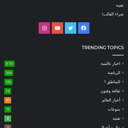
تقنية
شراء القالب!
فيسبوك
تويتر
يوتيوب
انستقرام
TRENDING TOPICS
اخبار عالمية
9٬111
الرياضة
354
المناطق 1
120
ثقافة وفنون
73
أخبار العالم
37
منوعات
11
تقنية
8
مال و أعمال
7