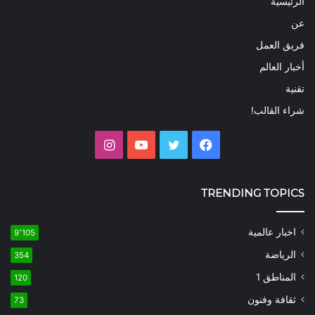
الرئيسية
عن
فريق العمل
أخبار العالم
تقنية
شراء القالب!
فيسبوك
تويتر
يوتيوب
انستقرام
TRENDING TOPICS
اخبار عالمية
9٬105
الرياضة
354
المناطق 1
120
ثقافة وفنون
73