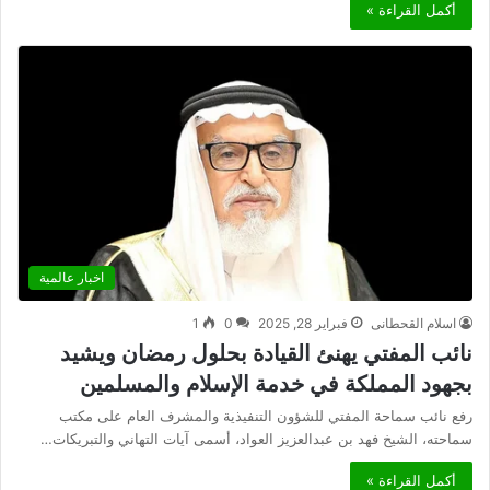
أكمل القراءة »
اخبار عالمية
اسلام القحطانى
فبراير 28, 2025
0
1
نائب المفتي يهنئ القيادة بحلول رمضان ويشيد
بجهود المملكة في خدمة الإسلام والمسلمين
رفع نائب سماحة المفتي للشؤون التنفيذية والمشرف العام على مكتب
سماحته، الشيخ فهد بن عبدالعزيز العواد، أسمى آيات التهاني والتبريكات…
أكمل القراءة »