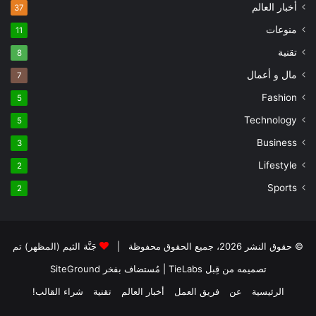
أخبار العالم
37
منوعات
11
تقنية
8
مال و أعمال
7
Fashion
5
Technology
5
Business
3
Lifestyle
2
Sports
2
© حقوق النشر 2026، جميع الحقوق محفوظة |
جَنَّة الثيم (المظهر) تم
تصميمه من قِبل TieLabs
| مُستضاف بفخر
SiteGround
الرئيسية
عن
فريق العمل
أخبار العالم
تقنية
شراء القالب!