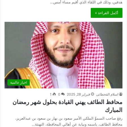
هدفين، وذلك في اللقاء الذي أقيم مساء أمس…
أكمل القراءة »
اخبار عالمية
اسلام القحطانى
فبراير 28, 2025
0
1
محافظ الطائف يهني القيادة بحلول شهر رمضان
المبارك
رفعَ صاحب السموِّ الملكي الأمير سعود بن نهار بن سعود بن عبدالعزيز،
محافظ الطائف، باسمه ونيابة عن أهالي المحافظة، التهنئة…