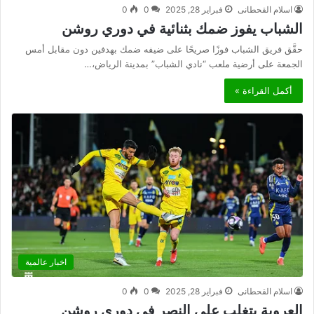
اسلام القحطانى
فبراير 28, 2025
0
0
الشباب يفوز ضمك بثنائية في دوري روشن
حقَّق فريق الشباب فوزًا صريحًا على ضيفه ضمك بهدفين دون مقابل أمس
الجمعة على أرضية ملعب “نادي الشباب” بمدينة الرياض،…
أكمل القراءة »
اخبار عالمية
اسلام القحطانى
فبراير 28, 2025
0
0
العروبة يتغلب على النصر في دوري روشن