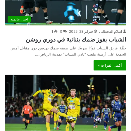
اخبار عالمية
اسلام القحطانى
فبراير 28, 2025
0
1
الشباب يفوز ضمك بثنائية في دوري روشن
حقَّق فريق الشباب فوزًا صريحًا على ضيفه ضمك بهدفين دون مقابل أمس
الجمعة على أرضية ملعب “نادي الشباب” بمدينة الرياض،…
أكمل القراءة »