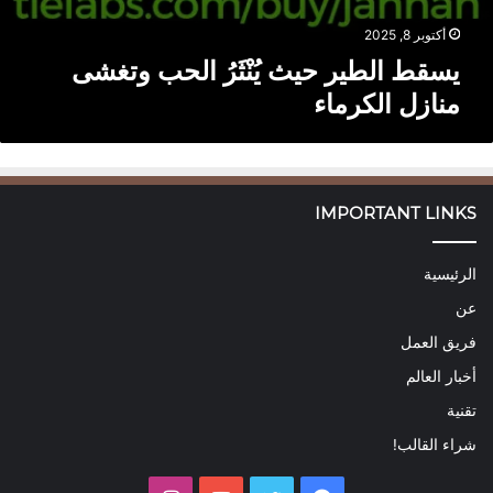
رُ
ا
أكتوبر 8, 2025
ل
يسقط الطير حيث يُنْثَرُ الحب وتغشى
ح
منازل الكرماء
ب
و
ت
غ
ش
IMPORTANT LINKS
ى
م
ن
الرئيسية
ا
ز
عن
ل
فريق العمل
ا
ل
أخبار العالم
ك
تقنية
ر
م
شراء القالب!
ا
ء