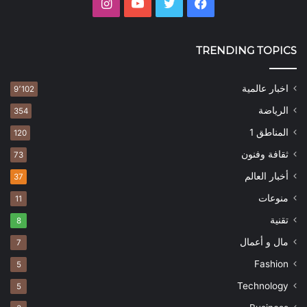
فيسبوك
تويتر
يوتيوب
انستقرام
TRENDING TOPICS
اخبار عالمية
9٬102
الرياضة
354
المناطق 1
120
ثقافة وفنون
73
أخبار العالم
37
منوعات
11
تقنية
8
مال و أعمال
7
Fashion
5
Technology
5