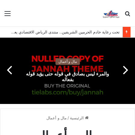
بحث
الق
عن
تحت رعاية خادم الحرمين الشريفين.. منتدى الرياض الاقتصادي يعقد دورته الـ(12) أكتوبر القادم
مال و أعمال
والمرء ليس بصادق في قوله حتى يؤيد قوله
بفعاله
الرئيسية
/
مال و أعمال