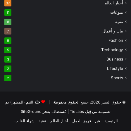
أخبار العالم
37
منوعات
11
تقنية
8
مال و أعمال
7
Fashion
5
Technology
5
Business
3
Lifestyle
2
Sports
2
© حقوق النشر 2026، جميع الحقوق محفوظة |
جَنَّة الثيم (المظهر) تم
تصميمه من قِبل TieLabs
| مُستضاف بفخر
SiteGround
الرئيسية
عن
فريق العمل
أخبار العالم
تقنية
شراء القالب!