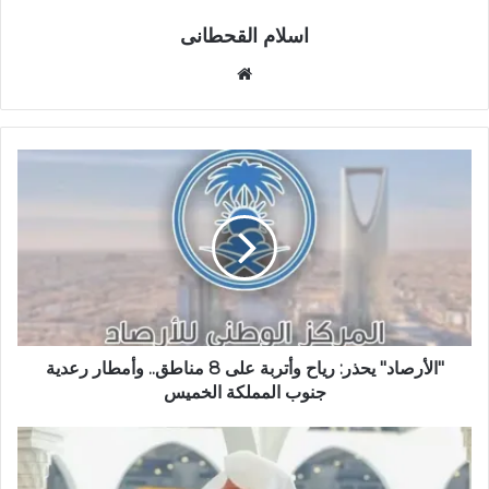
اسلام القحطانى
م
و
ق
ع
ا
ل
و
ي
ب
"الأرصاد" يحذر: رياح وأتربة على 8 مناطق.. وأمطار رعدية
جنوب المملكة الخميس