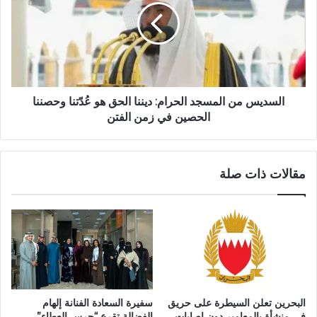
السديس من المسجد الحرام: ديننا الحق هو عُدّتنا وحصننا
الحصين في زمن الفتن
مقالات ذات صلة
البحرين تعلن السيطرة على حريق
سفيرة السعادة الفنانة إلهام
في منشأة بالمعامير دون إصابات
الفضالة تقرع “جرس العطاء”