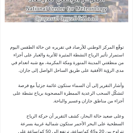
توقّع المركز الوطني للأرصاد في تقريره عن حالة الطقس اليوم
استمرار تأثير الرياح النشطة المثيرة للأتربة والغبار على أجزاء
من منطقتي المدينة المنورة ومكة المكرمة، مع شبه انعدام في
مدى الرؤية الأفقية على طريق الساحل الواصل إلى جازان.
وأشار التقرير إلى أن السماء ستكون غائمة جزئياً مع فرصة
لتشكّل السحب الرعدية الممطرة المصحوبة برياح نشطة على
أجزاء من مناطق جازان وعسير والباحة.
وعلى صعيد حالة البحار، كشف التقرير أن حركة الرياح
السطحية على البحر الأحمر ستكون شمالية غربية بسرعة
تتراوح بين 20 و45 كم/ساعة، ترتفع إلى 50 كم/ساعة على