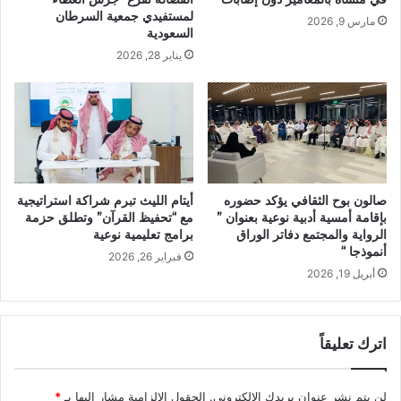
لمستفيدي جمعية السرطان
مارس 9, 2026
السعودية
يناير 28, 2026
صالون بوح الثقافي يؤكد حضوره
أيتام الليث تبرم شراكة استراتيجية
بإقامة أمسية أدبية نوعية بعنوان ”
مع “تحفيظ القرآن” وتطلق حزمة
الرواية والمجتمع دفاتر الوراق
برامج تعليمية نوعية
أنموذجا “
فبراير 26, 2026
أبريل 19, 2026
اترك تعليقاً
لن يتم نشر عنوان بريدك الإلكتروني.
الحقول الإلزامية مشار إليها بـ
*