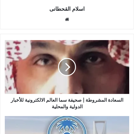
اسلام القحطانى
م
و
ق
ع
ا
ل
و
ي
ب
السعادة المشروطة | صحيفة سما العالم الالكترونية للأخبار
الدولية والمحلية