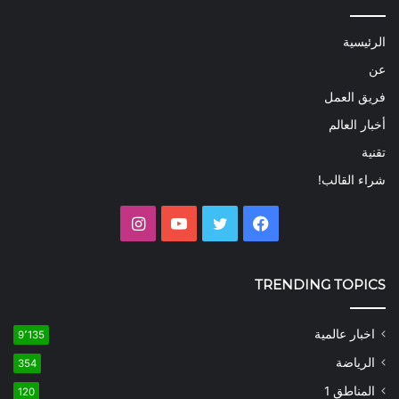
الرئيسية
عن
فريق العمل
أخبار العالم
تقنية
شراء القالب!
فيسبوك
تويتر
يوتيوب
انستقرام
TRENDING TOPICS
اخبار عالمية
9٬135
الرياضة
354
المناطق 1
120