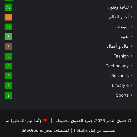
ثقافة وفنون
73
أخبار العالم
37
منوعات
11
تقنية
8
مال و أعمال
7
Fashion
5
Technology
5
Business
3
Lifestyle
2
Sports
2
© حقوق النشر 2026، جميع الحقوق محفوظة |
جَنَّة الثيم (المظهر) تم
تصميمه من قِبل TieLabs
| مُستضاف بفخر
SiteGround