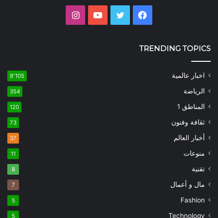
فيسبوك
تويتر
يوتيوب
انستقرام
TRENDING TOPICS
اخبار عالمية
9٬105
الرياضة
354
المناطق 1
120
ثقافة وفنون
73
أخبار العالم
37
منوعات
11
تقنية
8
مال و أعمال
7
Fashion
5
Technology
5