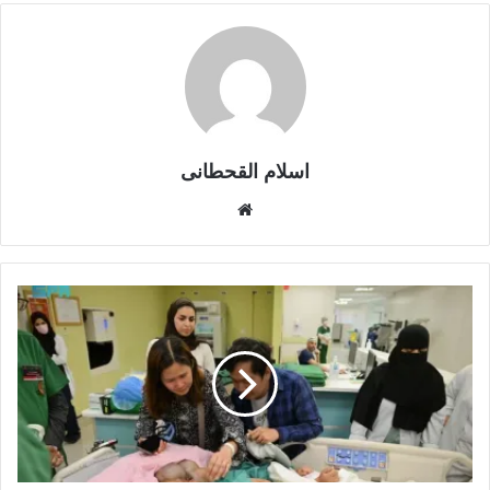
اسلام القحطانى
م
و
ق
ع
ا
ل
و
ي
ب