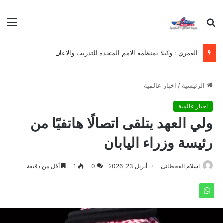
بحث
الق
عن
العمري : وكيلا بمنظمة الامم المتحدة للتدريب والاعلام ال UN MTC بالمملكة ودول الخليج العربي
الرئيسية
/
اخبار عالمية
اخبار عالمية
ولي العهد يتلقى اتصالًا هاتفيًا من
رئيسة وزراء اليابان
اسلام القحطانى
أبريل 23, 2026
0
1
أقل من دقيقة