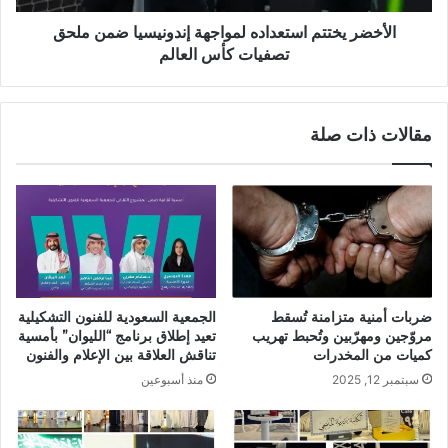
الأخضر يختتم استعداده لمواجهة إندونيسيا ضمن ملحق
تصفيات كأس العالم
مقالات ذات صلة
ضربات أمنية متزامنة تُسقط
الجمعية السعودية للفنون التشكيلية
مروّجين ومهرّبين وتُحبط تهريب
تعيد إطلاق برنامج “الليوان” بأمسية
كميات من المخدرات
تناقش العلاقة بين الإعلام والفنون
سبتمبر 12, 2025
منذ أسبوعين