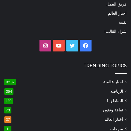
فريق العمل
أخبار العالم
تقنية
شراء القالب!
فيسبوك
تويتر
يوتيوب
انستقرام
TRENDING TOPICS
اخبار عالمية
9٬102
الرياضة
354
المناطق 1
120
ثقافة وفنون
73
أخبار العالم
37
منوعات
11