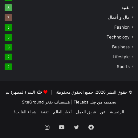
تقنية
8
مال و أعمال
7
Fashion
5
Technology
5
Business
3
Lifestyle
2
Sports
2
© حقوق النشر 2026، جميع الحقوق محفوظة |
جَنَّة الثيم (المظهر) تم
تصميمه من قِبل TieLabs
| مُستضاف بفخر
SiteGround
الرئيسية
عن
فريق العمل
أخبار العالم
تقنية
شراء القالب!
فيسبوك
تويتر
يوتيوب
انستقرام