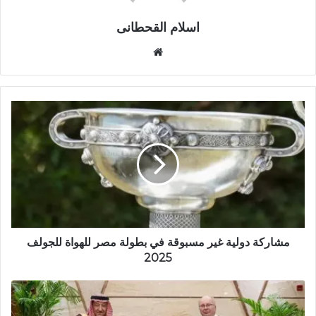
اسلام القحطانى
م
و
ق
ع
ا
ل
و
ي
ب
مشاركة دولية غير مسبوقة في بطولة مصر للهواة للجولف
2025