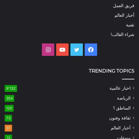
فريق العمل
أخبار العالم
تقنية
شراء القالب!
فيسبوك
تويتر
يوتيوب
انستقرام
TRENDING TOPICS
اخبار عالمية
9٬132
الرياضة
354
المناطق 1
120
ثقافة وفنون
73
أخبار العالم
37
منوعات
11