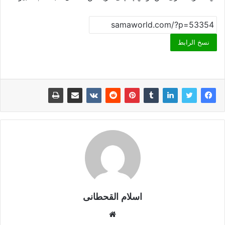
نسخ الرابط
اسلام القحطانى
م