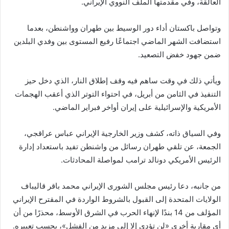
العالقة، وفي مقدمتها الملف النووي الإيراني.
وتواصل باكستان أداء دور الوسيط بين طهران وواشنطن، بعدما
استضافت الشهر الماضي اجتماعًا رفيع المستوى بين وفدي البلدين
ضمن جهود خفض التصعيد.
ويأتي ذلك في وقت ساهم فيه وقف إطلاق النار، الذي دخل حيز
التنفيذ في الثامن من أبريل، في احتواء التوتر الذي أعقب الهجمات
الأمريكية والإسرائيلية على إيران أواخر فبراير الماضي.
وفي السياق ذاته، كشف وزير الخارجية الإيراني عباس عراقجي،
الجمعة، عن تلقي طهران رسائل من واشنطن تفيد باستعداد إدارة
الرئيس الأمريكي دونالد ترامب لمواصلة المحادثات.
من جانبه، دعا رئيس مجلس الشورى الإيراني محمد باقر قاليباف
الولايات المتحدة إلى القبول بالشروط الواردة في المقترح الإيراني
المؤلف من 14 بندًا لإنهاء الحرب في الشرق الأوسط، محذرًا من أن
أي مقاربة أخرى «لن تؤدي إلا إلى مزيد من الفشل»، بحسب تعبيره.