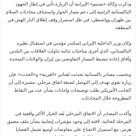
وذكرت وكالة «تسنيم» الإيرانية أن الزيارة تأتي في إطار الجهود
الباكستانية الرامية إلى دعم مسار الحوار واستئناف محادثات السلام
بين طهران وواشنطن، في ظل استمرار وقف إطلاق النار الهش في
المنطقة.
وكان وزير الداخلية الإيراني إسکندر مؤمني في استقبال نظيره
الباكستاني، الذي أجرى مباحثات ثنائية تناولت العلاقات بين البلدين
وآفاق إعادة تنشيط المسار التفاوضي بين إيران والولايات المتحدة.
وبحسب مصادر باكستانية تحدثت لقناتي «العربية» و«الحدث»، فإن
زيارة نقوي تهدف إلى التوصل لصيغة اتفاق مرحلي، مشيرة إلى أن
الجانب الأمريكي طلب توضيحات وإجابات بشأن عدد من النقاط
المطروحة خلال المحادثات.
وأكدت المصادر أن الاتفاق المرحلي يُعد الخيار الأكثر واقعية في
المرحلة الحالية، لافتة إلى وجود مؤشرات إيجابية بشأن ملف مضيق
هرمز، مع استمرار الانفتاح على مفاوضات أوسع تشمل القضايا