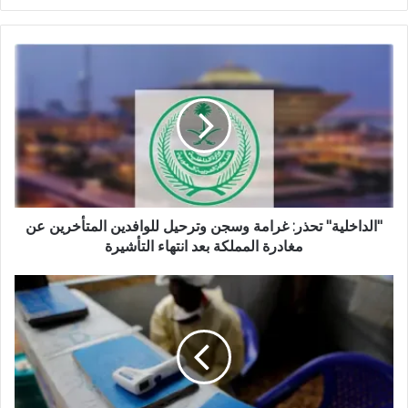
و
ق
ع
ا
ل
و
ي
ب
"الداخلية" تحذر: غرامة وسجن وترحيل للوافدين المتأخرين عن
مغادرة المملكة بعد انتهاء التأشيرة