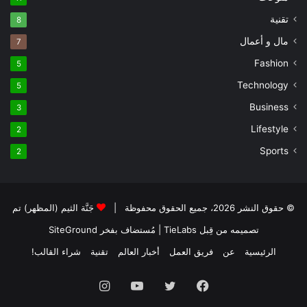
تقنية
8
مال و أعمال
7
Fashion
5
Technology
5
Business
3
Lifestyle
2
Sports
2
© حقوق النشر 2026، جميع الحقوق محفوظة |
جَنَّة الثيم (المظهر) تم
تصميمه من قِبل TieLabs
| مُستضاف بفخر
SiteGround
الرئيسية
عن
فريق العمل
أخبار العالم
تقنية
شراء القالب!
فيسبوك
تويتر
يوتيوب
انستقرام