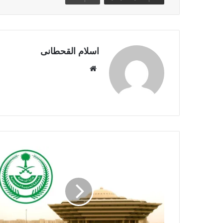
اسلام القحطانى
م
و
ق
ع
ا
ل
و
ي
ب