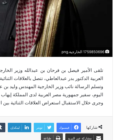
1759850696 الخارجية.png
تلقى الأمير فيصل بن فرحان بن عبدالله وزير الخار
العربية الدكتور بدر عبدالعاطي، تتصل بالعلاقات الثنائي
وتسلم الرسالة نائب وزير الخارجية المهندس وليد بن ع
اليوم، سفير جمهورية مصر العربية لدى المملكة إيهاب أ
وجرى خلال الاستقبال استعراض العلاقات الثنائية بين 
شاركها
فيسبوك
تويتر
لينكدإن
مشاركة عبر البريد
طباعة