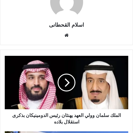
اسلام القحطانى
م
و
ق
ع
ا
ل
و
ي
ب
الملك سلمان وولي العهد يهنئان رئيس الدومينيكان بذكرى
استقلال بلاده