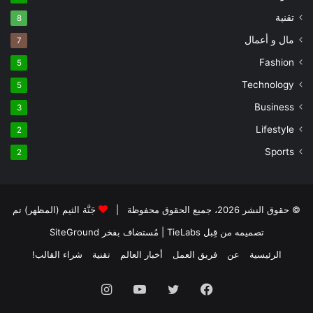
تقنية
8
مال و أعمال
7
Fashion
5
Technology
5
Business
3
Lifestyle
2
Sports
2
© حقوق النشر 2026، جميع الحقوق محفوظة |
جَنَّة الثيم (المظهر) تم
تصميمه من قِبل TieLabs
| مُستضاف بفخر
SiteGround
الرئيسية
عن
فريق العمل
أخبار العالم
تقنية
شراء القالب!
فيسبوك
تويتر
يوتيوب
انستقرام