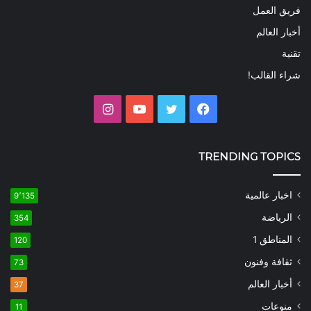
فريق العمل
أخبار العالم
تقنية
شراء القالب!
فيسبوك
تويتر
يوتيوب
انستقرام
TRENDING TOPICS
اخبار عالمية
9٬135
الرياضة
354
المناطق 1
120
ثقافة وفنون
73
أخبار العالم
37
منوعات
11