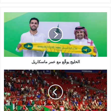
و
ق
ع
ا
ل
و
ي
ب
الخليج يوقّع مع عمر ماسكاريل