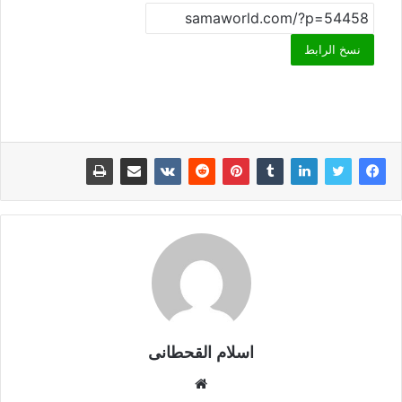
نسخ الرابط
اسلام القحطانى
م