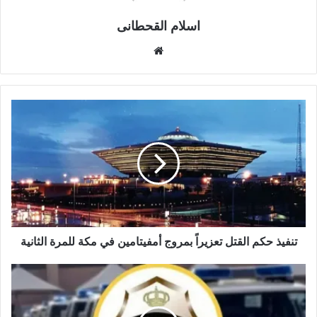
اسلام القحطانى
م
و
ق
ع
ا
ل
و
ي
ب
تنفيذ حكم القتل تعزيراً بمروج أمفيتامين في مكة للمرة الثانية