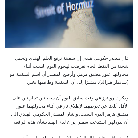
قال مصدر حكومي هندي إن سفينة ترفع العلم الهندي وتحمل
شحنة من النفط الخام تعرضت لهجوم اليوم السبت أثناء
محاولتها عبور مضيق هرمز. وأوضح المصدر أن اسم السفينة هو
(سانمار هيرالد)، مشيرًا إلى أن السفينة وطاقمها بخير.
وذكرت رويترز في وقت سابق اليوم أن سفينتين تجاريتين على
الأقل أبلغتا عن تعرضهما لإطلاق نار في أثناء محاولتهما عبور
مضيق هرمز اليوم السبت. وأشار المصدر الحكومي الهندي إلى
أن نيودلهي استدعت سفير إيران لدى الهند بشأن هذه الواقعة.
في سياق متعلق، قال الرئيس الأمريكي دونالد ترامب أمس