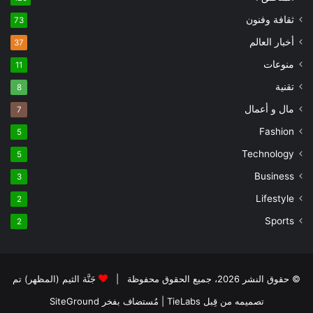
ثقافة وفنون
73
أخبار العالم
37
منوعات
11
تقنية
8
مال و أعمال
7
Fashion
5
Technology
5
Business
3
Lifestyle
2
Sports
2
© حقوق النشر 2026، جميع الحقوق محفوظة |
جَنَّة الثيم (المظهر) تم
تصميمه من قِبل TieLabs
| مُستضاف بفخر
SiteGround