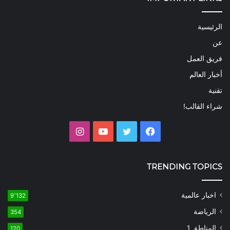
الرئيسية
عن
فريق العمل
أخبار العالم
تقنية
شراء القالب!
فيسبوك
تويتر
يوتيوب
انستقرام
TRENDING TOPICS
اخبار عالمية
9٬132
الرياضة
354
المناطق 1
120