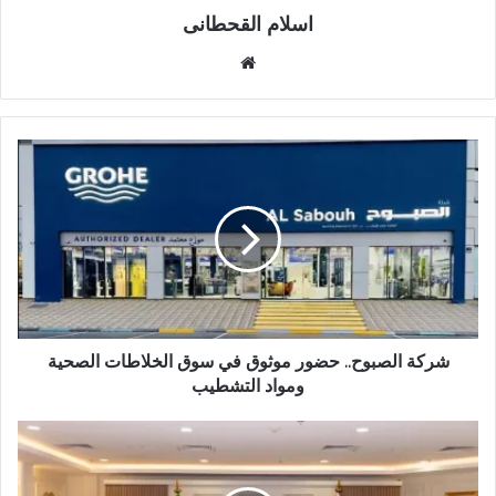
اسلام القحطانى
م
و
ق
ع
ا
ل
و
ي
ب
شركة الصبوح.. حضور موثوق في سوق الخلاطات الصحية
ومواد التشطيب