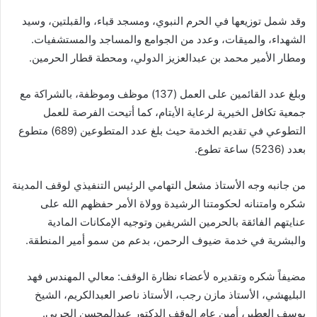
وقد شمل توزيعها في الحرم النبوي، ومسجد قباء، والقبلتين، وسيد
الشهداء، والميقات، وعدد من الجوامع والمساجد والمستشفيات.
ومطار الأمير محمد بن عبدالعزيز الدولي، ومحطة قطار الحرمين.
وبلغ عدد القائمين على العمل (137) موظف وموظفة، بالشراكة مع
جمعية تكافل الخيرية لرعاية الأيتام، كما أتيحت الفرصة للعمل
التطوعي في تقديم الخدمة حيث بلغ عدد المتطوعين (689) متطوع
بعدد (5236) ساعة تطوع.
من جانبه وجه الأستاذ مشعل التهامي الرئيس التنفيذي لوقف المدينة
شكره وامتنانه لحكومتنا الرشيدة وولاة الأمر حفظهم الله على
عنايتهم الفائقة بالحرمين الشريفين وتوجيه الإمكانات المادية
والبشرية في خدمة ضيوف الرحمن، بدعم من سمو أمير المنطقة.
مضيفاً شكره وتقديره لأعضاء نظارة الوقف: معالي المهندس فهد
البليهشي، الأستاذ مازن رجب، الأستاذ ناصر العبدالكريم، الشيخ
يوسف العطير، أمين عام الوقف الدكتور عبدالمحسن الحربي.