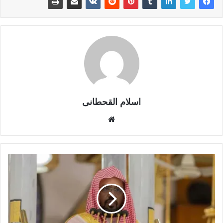
اسلام القحطانى
م
و
ق
ع
ا
ل
و
ي
ب