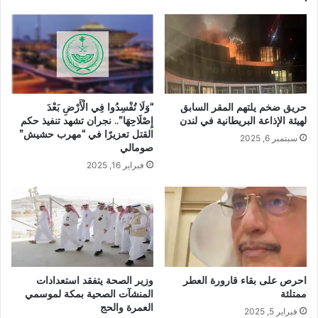
“وَلَا تُفْسِدُوا فِي الْأَرْضِ بَعْدَ
حريق ضخم يلتهم المقر السابق
إِصْلَاحِهَا”.. نجران تشهد تنفيذ حكم
لهيئة الإذاعة البريطانية في لندن
القتل تعزيرًا في “مهرب حشيش”
سبتمبر 6, 2025
صومالي
فبراير 16, 2025
احرص على بقاء قارورة العطر
وزير الصحة يتفقد استعدادات
ممتلئة
المنشآت الصحية بمكة لموسمي
العمرة والحج
فبراير 5, 2025