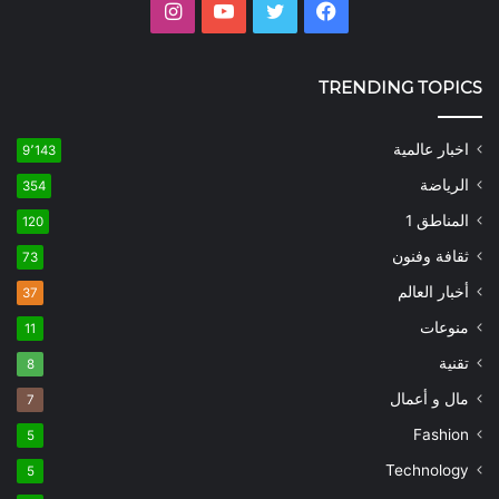
فيسبوك
تويتر
يوتيوب
انستقرام
TRENDING TOPICS
اخبار عالمية
9٬143
الرياضة
354
المناطق 1
120
ثقافة وفنون
73
أخبار العالم
37
منوعات
11
تقنية
8
مال و أعمال
7
Fashion
5
Technology
5