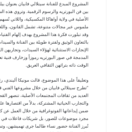
المشروع المبدع للفنانة سيتلالي فابيان بعنوان 
بين فن البورتريه والرسوم الرقمية. وتروي هذه ا
الأصلية في ولاية أواهاكا المكسيكية، واللاتي تُسه
ملموس عبر مجالات متنوعة، تشمل القانون، واللغوي
وقد تبلورت فكرة هذا المشروع بهدف إلهام الفتيات 
بالتعاون الوثيق ولفترة طويلة بين الفنانة والس
الإنجازات الاستثنائية لهؤلاء السيدات، وتجاربهن ا
المدمجة في صور البورتريه رموزاً وزخارف فنية
الوقت ذاته بتراثهن الثقافي العريق.
“تطرح سيتلالي فابيان من خلال مشروعها الفني قضا
العديد من ثقافات المجتمعات الأصلية، تنصهر ا
والتجارب الحياتية المشتركة، بدلاً من اقتصارها 
ضمن إبداعاتها الفوتوغرافية من خلال العمل عن ك
مجرد موضوعات للصور، بل شريكات فاعلات في رسم
تُبرز الفنانة حضور نساء طالما جرى تهميشهن، وتس