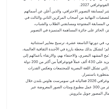
وغرافي 2027.
عشر لمسابقة التصوير الاحترافي، والذين أُعلن عن أسمائهم
التصفيات النهائية من أصحاب المركزين الثاني والثالث في
 في المسابقة المفتوحة ومسابقتي الطلاب والشباب،
ز، الحائز على جائزة المساهمة المتميزة في التصوير
، في دورتها التاسعة عشرة، ترسيخ معايير استثنائية
؛ لتشكل بذلك محطة بارزة في الأجندة الثقافية العالمية،
المشهد البصري، والاحتفاء بهم، والارتقاء بأعمالهم إلى
آفاق جديدة. وقد استقبلت منافسات هذا العام ما يزيد على 430 ألف عملاً فوتوغرافياً من أكثر من 200 دولة
التي تشكل اللغة البصرية للمجتمعات وتعكس القدرات
المتطورة باستمرار.
ويفتتح معرض جوائز سوني العالمية للتصوير الفوتوغرافي 2026 فعالياته في سومرست هاوس بلندن خلال
الفترة من 17 أبريل وحتى 4 مايو؛ ليقدم لزواره أكثر من 300 عمل مطبوع ومئات الصور المعروضة عبر
ل المصور جويل مايرويتز.