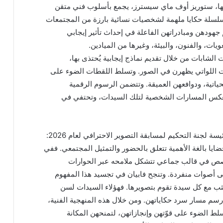
بيلها، ستوريز أوف ماي سيسترز، يجمع بأسلوب فني متقن
لسلسلة حكايا ملهمة لشخصيات نسائية بارزة من المجتمعات
م جهودهن ومبادراتهن الفاعلة في إحداث تأثير إيجابي
ات، والفنون، والبيئة، وغيرها من الميادين.
الشابات من خلال تقديم نماذج إيجابية يُحتذى بها،
يدات اللواتي يظهرن في الصور. وتسلط اللقطات الضوء على
لحياتية، ودوافعهن العميقة. وتتضمن الرسوم الرقمية
 تعكس المسارات الشخصية لتلك السيدات، وتحتفي في
وتعليقاً على هذا الموضوع، قالت مونيكا أليندي، رئيسة لجنة التحكيم لمسابقة التصوير الاحترافي لعام 2026:
يا بالغة الأهمية تتعلق بالحضور والتمثيل المجتمعي. ففي
لقصص في قالب جماعي تتشكل ملامحه عبر الحوارات
على أصوات منفردة. وتنجح فابيان في تجسيد هذا المفهوم
ثب مع كل سيدة تقوم بتصويرها. فهؤلاء السيدات لسن
 مسار سرد حكاياتهن. ومن خلال هذه المنهجية الفنية،
لط الضوء على قوّتهن وإنجازاتهن، لتمنحهن المكانة