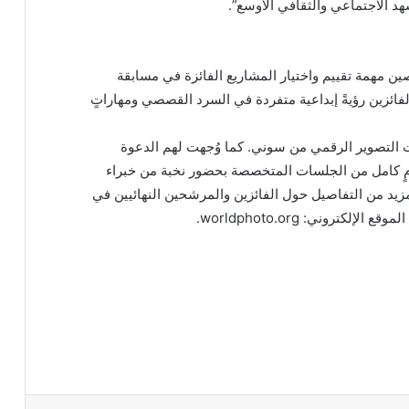
د الاجتماعي والثقافي الأوسع”.
ن مهمة تقييم واختيار المشاريع الفائزة في مسابقة
20، حيث قدم كل من الفائزين رؤيةً إبداعية متفردة في السرد القصصي ومهاراتٍ
 التصوير الرقمي من سوني. كما وُجهت لهم الدعوة
مٍ كامل من الجلسات المتخصصة بحضور نخبة من خبراء
مزيد من التفاصيل حول الفائزين والمرشحين النهائيين في
كتروني: worldphoto.org.