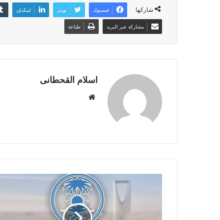
شاركها
فيسبوك
تويتر
لينكدإن
مشاركة عبر البريد
طباعة
اسلام القحطانى
م
و
ق
ع
ا
ل
و
ي
ب