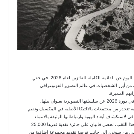
أعلنت جوائز سوني العالمية للتصوير الفوتوغرافي اليوم عن القائمة الكاملة للفائزين لعام 2026، في حفلٍ
ة من أبرز الشخصيات في عالم التصوير الفوتوغرافي
اتهم المميزة.
وحصدت الفنانة سيتلالي فابيان لقب مصور العام في دورة 2026 عن سلسلتها التصويرية بعنوان بيلها،
 تنحدر من مجتمعات يالالتيكا الأصلية في المكسيك وتقيم
 لاستكشاف أبعاد الهوية وارتباطاتها الوثيقة بالانتماء
المكاني، والهجرة، والروابط المجتمعية. وبموجب هذا اللقب، تحصل فابيان على جائزة نقدية قدرها 25,000
قمي من سوني، إلى جانب فرصة تقديم مجموعة إضافية من