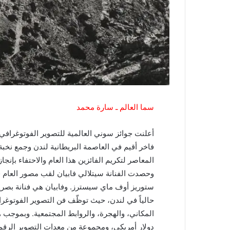
سما العالم ـ سارة محمد
فاخر أقيم في العاصمة البريطانية لندن وجمع نخب
المعاصر لتكريم الفائزين هذا العام والاحتفاء بإنجاز
ستوريز أوف ماي سيسترز. وفابيان هي فنانة بصرية
حالياً في لندن، حيث توظّف فن التصوير الفوتوغرافي
دولار أمريكي، ومجموعة من معدات التصوير الر