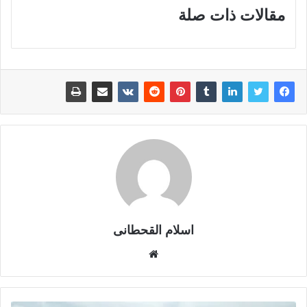
مقالات ذات صلة
اسلام القحطانى
م
و
ق
ع