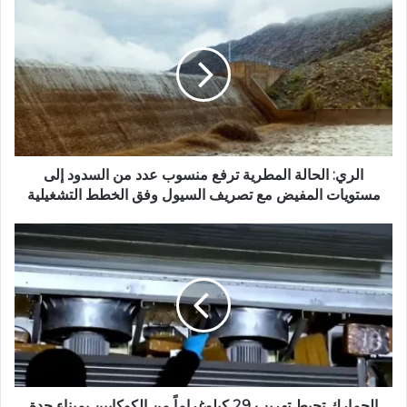
ا
ل
و
ي
ب
الري: الحالة المطرية ترفع منسوب عدد من السدود إلى
مستويات المفيض مع تصريف السيول وفق الخطط التشغيلية
الجمارك تحبط تهريب 29 كيلوغراماً من الكوكايين بميناء جدة