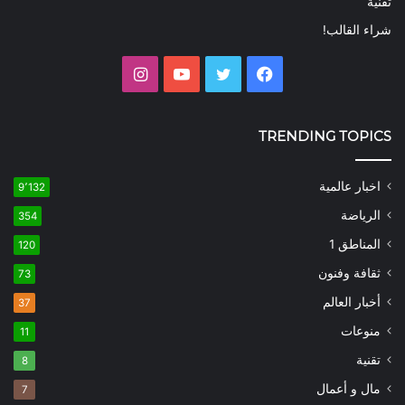
تقنية
شراء القالب!
فيسبوك
تويتر
يوتيوب
انستقرام
TRENDING TOPICS
اخبار عالمية
9٬132
الرياضة
354
المناطق 1
120
ثقافة وفنون
73
أخبار العالم
37
منوعات
11
تقنية
8
مال و أعمال
7