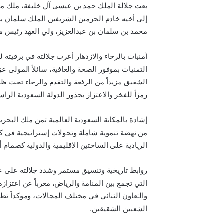
بعث جلالة الملك حمد بن عيسى آل خليفة، ملك ممل
إلى أخيه خادم الحرمين الشريفين الملك سلمان ب
محمد بن سلمان بن عبدالعزيز، ولي العهد رئيس م
أمنيات بالرخاء والازدهار أعرب جلالته في برقيته
التمنيات بموفور الصحة والعافية، سائلاً المولى ع
الشقيق مزيداً من الرفعة والتقدم والرخاء تحت ظل 
رمزاً للفخر والاعتزاز بجذور الدولة السعودية الرا
إشادة بالمكانة السعودية العالمية ثمن ملك البحر
من نهضة تنموية شاملة وتحولات إستراتيجية في كا
الريادية على الساحتين الإقليمية والدولية كصمام 
روابط تاريخية وتنسيق مستمر وشدد جلالته على عمق
التي تجمع بين المنامة والرياض، معرباً عن اعتزا
والتعاون الثنائي في مختلف المجالات، ومؤكداً تط
الشعبين الشقيقين.