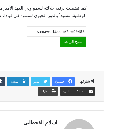
كما تضمنت برقية جلالته لسمو ولي العهد الأمير 
الوطنية، مشيداً بالدور الحيوي لسموه في قيادة عج
نسخ الرابط
شاركها
فيسبوك
تويتر
لينكدإن
مشاركة عبر البريد
طباعة
اسلام القحطانى