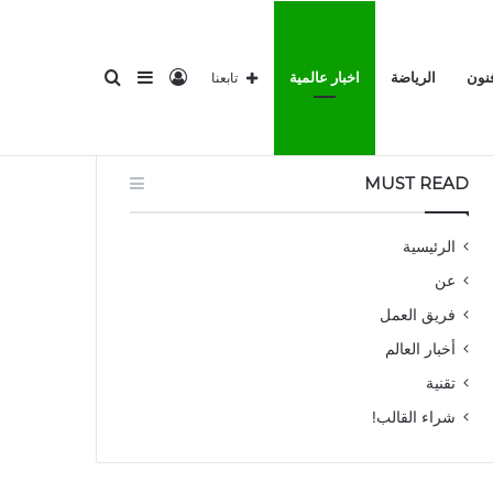
تسجيل
إضافة
بحث
فنون
الرياضة
اخبار عالمية
تابعنا
لرئيسية
المناطق 1
ثقافة وفنون
الرياضة
اخبار عالمية
MUST READ
الدخول
عمود
عن
الرئيسية
عن
فريق العمل
أخبار العالم
تقنية
جانبي
شراء القالب!