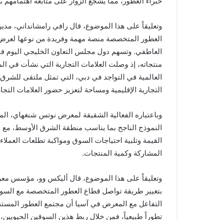
خبراء العطور، مما يشجع الزوار على متابعة اهتمامهم به
وتعليقاً على هذا الموضوع، قال رافي رامشانداني، م
العطور المتخصصة منصة مهمة وفريدة من نوعها لعرض منتج
العاطفي. وتسهم دول مجلس التعاون الخليجي اليوم ف
منتجاته، إذ وصلت العلامات التجارية التي نشأت في الم
العالمية في التواجد في دبي، التي تمثل ملتقى للشرق
التجارية الإقليمية ومساحة لتعزيز حضور العلامات التجاري
وباعتباره الفعالية الشقيقة لمعرض نوتس شنغهاي، ال
النموذج الناجح بما يناسب منطقة الشرق الأوسط، مع مر
القيمة وتلبية احتياجات السوق ومواكبة تطلعات العملاء، 
المشاركة وكمية المنتجات.
وتعليقاً على هذا الموضوع، قال أليكس وو، مؤسس مع
بتغيير طريقة تواصل قطاع العطور المتخصصة مع السوق،
التفاعل مع المعرض في آسيا أن مجتمع العطور المستقل
تطوراً طبيعياً، فمن خلال ربط هذين السوقين الحيويين، 