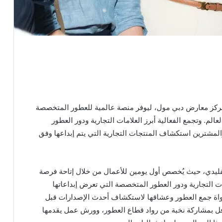
ض نوتس دبي بين 21 و23 يناير 2027 في مركز معارض دبي مول، ليوفر منصة عالمية للعطور المتخصصة
م. وتجمع الفعالية أبرز العلامات التجارية ودور العطور
المشترين استكشاف المنتجات التجارية التي يتم إبداعها وفق
ليدي، حيث يُخصص أول يومين للأعمال من خلال إتاحة فرصة
ت التجارية ودور العطور المتخصصة التي تعرض إبداعاتها
ر وهواة جمع العطور وعشاقها لاستكشاف أحدث الإصدارات قبل
ل بمشاركة نخبة من رواد قطاع العطور، وورش عمل يقدمها