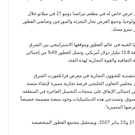
واستضاف معرض نوتس دبي قبل إطلاقه الرسمي، أول عرض خاص له في مطعم تيراتسا دومو 21 في ميلانو خلال
ولوجيا. وجمع العرض تجار التجزئة والموزعين وصانعي العطور
 نيترو مسك.
تها الغنية في عالم العطور وموقعها الاستراتيجي بين الشرق
والغرب. وتبلغ قيمة سوق المنتجات الفاخرة في المنطقة 12.8 مليار دولار أمريكي، وتمثل العطور 49% من إجمالي
لثقافية والقوة التجارية لهذه الفئة.
التنفيذية للشؤون التجارية في معرض فرانكفورت الشرق
 مجلس التعاون الخليجي فرصة تجارية مميزة لإنشاء منصة
 في مجال العطور، التي تستحوذ على 49% من إجمالي الإنفاق على منتجات التجميل الفاخرة في المنطقة،
السوق. وتستدعي هذه الديناميكيات وجود منصة مصممة خصيصاً
فرصها المتميزة”.
يُقام معرض نوتس دبي في مركز معارض دبي مول بين 21 و23 يناير 2027، ويستقبل مجتمع العطور المتخصصة