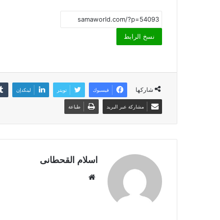
نسخ الرابط
شاركها
فيسبوك
تويتر
لينكدإن
مشاركة عبر البريد
طباعة
اسلام القحطانى
م
و
ق
ع