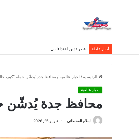
قطر تدين اعتداءات الحوثي على نجران وتصفها بانته
أخبار عاجلة
الرئيسية
/
اخبار عالمية
/
محافظ جدة يُدشّن حملة “كيف حالهم
اخبار عالمية
محافظ جدة يُدشّن حم
اسلام القحطانى
فبراير 25, 2026