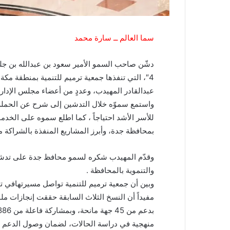
سما العالم ــ سارة محمد
دشّن صاحب السمو الأمير سعود بن عبدالله بن جل
4″، التي تنفذها جمعية ترميم للتنمية بمنطقة م
عبدالقادر المهيدب، وعددٍ من أعضاء مجلس الإدارة
للأسر الأشد احتياجاً ، كما اطلع سموه على الخدما
بمحافظة جدة، وأبرز المشاريع المنفذة بالشراكة م
وقدّم المهيدب شكره لسمو محافظ جدة على تدشينه
والتنموية بالمحافظة .
وبين أن جمعية ترميم للتنمية تواصل مسيرتهافي ت
منهجية في دراسة الحالات، لضمان وصول الدعم إ