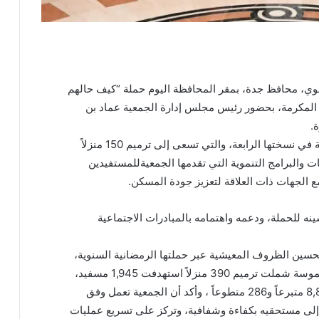
وي، محافظ جدة، بمقر المحافظة اليوم حملة “كيف حالهم
كة المكرمة، بحضور رئيس مجلس إدارة الجمعية عماد بن
.
واستمع سموّه خلال التدشين إلى شرح عن الحملة في نسختها الرابعة، والتي تسعى إلى ترميم 150 منزلاً
ت والبرامج التنموية التي تقدمها الجمعيةللمستفيدين
ع الجهات ذات العلاقة لتعزيز جودة المسكن.
 للحملة، ودعمه واهتمامه بالمبادرات الاجتماعية
حسين الظروف المعيشية عبر حملتها الرمضانية السنوية،
مفيداً أن النسخ الثلاث السابقة حققت إنجازات ملموسة شملت ترميم 390 منزلاً استهدفت 1,945 مسفيد،
بدعم من 45 جهة مانحة، وبمشاركة فاعلة من 8,886 متبرعاً و286 متطوعاً ، وأكد أن الجمعية تعمل وفق
لى مستحقيه بكفاءة وشفافية، وتركز على تسريع عمليات