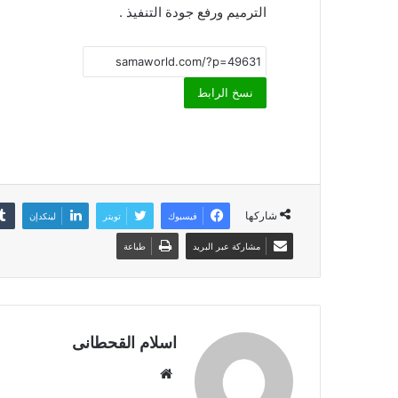
الترميم ورفع جودة التنفيذ .
نسخ الرابط
شاركها
فيسبوك
تويتر
لينكدإن
مشاركة عبر البريد
طباعة
اسلام القحطانى
م
و