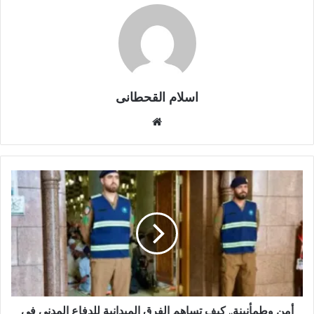
اسلام القحطانى
م
و
ق
ع
ا
ل
و
ي
ب
أمن وطمأنينة.. كيف تساهم الفرق الميدانية للدفاع المدني في