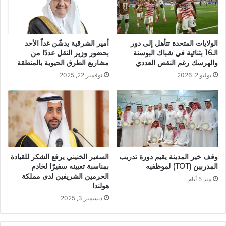
أمير الشرقية يدشّن غداً الأحد
الولايات المتحدة تتأهل إلى دور
بحضور وزير النقل عددًا من
الـ16 بثنائية في شباك البوسنة
مشاريع الطرق الحيوية بالمنطقة
والهرسك رغم النقص العددي
نوفمبر 22, 2025
يوليو 2, 2026
السفير الخنيني يرفع الشكر للقيادة
وقف خير المدينة يقيم دورة تدريب
بمناسبة تعيينه سفيرًا لخادم
المدربين (TOT) لموظفيه
الحرمين الشريفين لدى مملكة
منذ 5 أيام
هولندا
ديسمبر 3, 2025