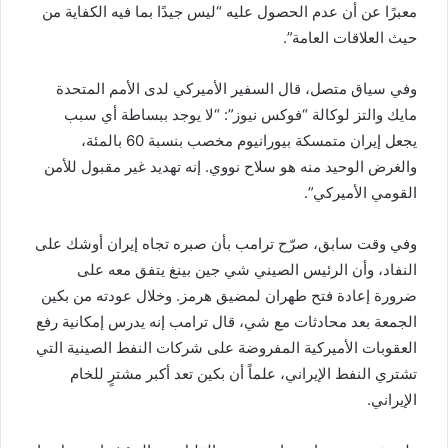
معبرًا عن أن عدم الحصول عليه “ليس جيدًا بما فيه الكفاية من
حيث العلاقات العامة”.
وفي سياق متصل، قال السفير الأميركي لدى الأمم المتحدة
مايك والتز لوكالة “فوكس نيوز”: “لا يوجد ببساطة أي سبب
يجعل إيران متمسكة بيورانيوم مخصب بنسبة 60 بالمئة،
والغرض الوحيد منه هو سلاح نووي. إنه تهديد غير مقبول للأمن
القومي الأميركي”.
وفي وقت سابق، صرّح ترامب بأن صبره تجاه إيران أوشك على
النفاد، وأن الرئيس الصيني شي جين بينغ يتفق معه على
ضرورة إعادة فتح طهران لمضيق هرمز. وخلال عودته من بكين
الجمعة بعد محادثات مع شي، قال ترامب إنه يدرس إمكانية رفع
العقوبات الأميركية المفروضة على شركات النفط الصينية التي
تشتري النفط الإيراني، علماً أن بكين تعد أكبر مشترٍ للخام
الإيراني.