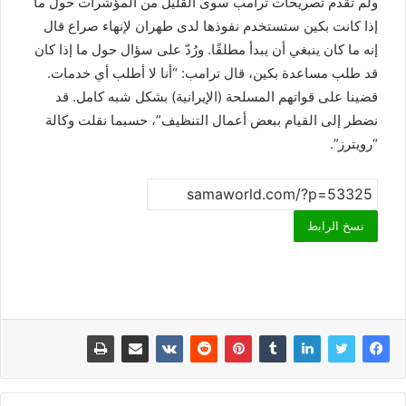
ولم تقدم تصريحات ترامب سوى القليل من المؤشرات حول ما
إذا كانت بكين ستستخدم نفوذها لدى طهران لإنهاء صراع قال
إنه ما كان ينبغي أن يبدأ مطلقًا. ورُدّ على سؤال حول ما إذا كان
قد طلب مساعدة بكين، قال ترامب: “أنا لا أطلب أي خدمات.
قضينا على قواتهم المسلحة (الإيرانية) بشكل شبه كامل. قد
نضطر إلى القيام ببعض أعمال التنظيف”، حسبما نقلت وكالة
“رويترز”.
نسخ الرابط