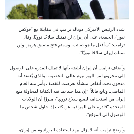
شدد الرئيس الأميركي دونالد ترامب في مقابلة مع “فوكس
نيوز”، الجمعة، على أن إيران لن تمتلك سلاحًا نوويًا. وقال
ترامب: “سأفعل ما هو صائب، وسيتم فتح مضيق هرمز، ولن
تمتلك إيران سلاحًا نوويًا”.
وأضاف ترامب أن إيران أبلغته بأنها لا تملك القدرة على الوصول
إلى مخزونها من اليورانيوم عالي التخصيب، والذي يُعتقد أنه
مدفون تحت أنقاض منشأة تعرضت للقصف بأمر منه العام
الماضي. وتابع قائلاً: “إن هذا جيد بما فيه الكفاية لمحاولة منع
إيران من استخدامه لصنع سلاح نووي”، مبرزًا أن الولايات
المتحدة “قادرة على المراقبة عن كثب إذا حاول شخص ما
الوصول إلى الموقع”.
وأوضح ترامب أنه لا يزال يريد استعادة اليورانيوم من إيران،