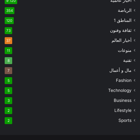
اخبار عالمية
9٬120
الرياضة
354
المناطق 1
120
ثقافة وفنون
73
أخبار العالم
37
منوعات
11
تقنية
8
مال و أعمال
7
Fashion
5
Technology
5
Business
3
Lifestyle
2
Sports
2