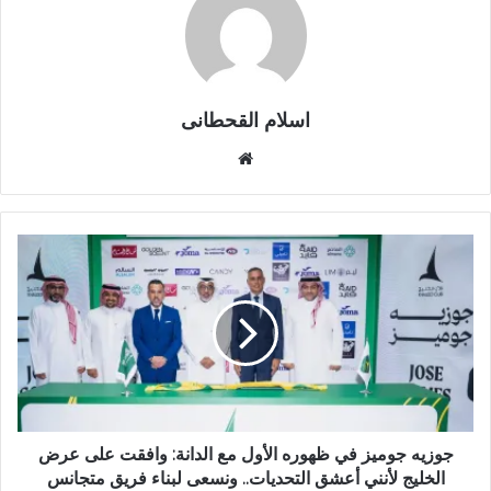
اسلام القحطانى
م
و
ق
ع
ا
ل
و
ي
ب
جوزيه جوميز في ظهوره الأول مع الدانة: وافقت على عرض
الخليج لأنني أعشق التحديات.. ونسعى لبناء فريق متجانس