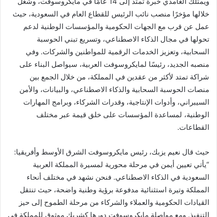
ويمتلك الغامدي خبرة تمتد إلى 14 عامًا في مايكروسوفت، وشغل
خلالها مؤخرًا منصب نائب الرئيس للقطاع العام في السعودية، حيث
عمل عن قرب مع الجهات الحكومية والمؤسسات الوطنية لدعم
تحولها في مجال الذكاء الاصطناعي، وتسريع تبني الحوسبة
السحابية، وتعزيز الخدمات الرقمية للمواطنين والشركات. وفي
منصبه الجديد، رئيسًا لمايكروسوفت العربية، سيواصل البناء على
شراكة تمتد لأكثر من عقدين في المملكة، من خلال الجمع بين
منصات الحوسبة السحابية والذكاء الاصطناعي، والبيانات، والأمن
السيبراني، وأدوات الإنتاجية، وقدرات الشركاء، وبرامج المهارات
الوطنية، لمساعدة المؤسسات على خلق قيمة عبر مختلف
القطاعات.
حيث قال نعيم يزبك، رئيس مايكروسوفت الشرق الأوسط وأفريقيا:
“يأتي تعيين أيمن في مرحلة محورية لمسيرة المملكة العربية
السعودية في الذكاء الاصطناعي. فنحن نشهد في مختلف أنحاء
المملكة وتيرة استثنائية مدفوعة برؤية وطنية واضحة، حيث تنتقل
القيادات الحكومية والعملاء والشركاء من مرحلة الطموح إلى حيز
التنفيذ. ومع مواصلة مايكروسوفت دورها كشريك موثوق للمملكة في