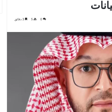
انات
0
5
3 دقائق