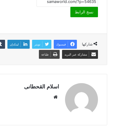
نسخ الرابط
شاركها
فيسبوك
تويتر
لينكدإن
مشاركة عبر البريد
طباعة
اسلام القحطانى
م
و
ق
ع
ا
ل