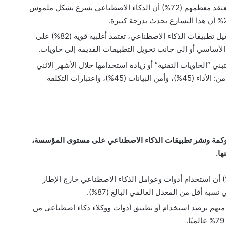
استخدام “الحاويات التقنية” داخل مؤسساتهم. ويعتقد معظمهم (72%) أن الذكاء الاصطناعي يسرع بشكل ملموس
من بين الذين يستخدمون “الحاويات التقنية” لتشغيل تطبيقات الذكاء الاصطناعي، تعتمد أغلبية قوية (82%) على
 الأساسي أو إلى جانب تحويل التطبيقات القديمة إلى حاويات.
 “الحاويات التقنية” أو زيادة استخدامها خلال الأشهر الاثني
عشر القادمة، حيث يتصدر قائمة هذه الدوافع كل من: الأداء (45%)، وأمن البيانات (45%)، واعتبارات التكلفة
ي حوكمة ونشر تطبيقات الذكاء الاصطناعي على مستوى المؤسسة،
ها.
قد غالبية مسؤولي التقنية في السعودية (77%) أن استخدام أدوات وعوامل الذكاء الاصطناعي خارج الإطار
 أقل من المعدل العالمي البالغ (87%).
دثون من واقع تجارب عملية؛ حيث أفاد 65% منهم برصد استخدام أو تطبيق أدوات ووكلاء ذكاء اصطناعي من