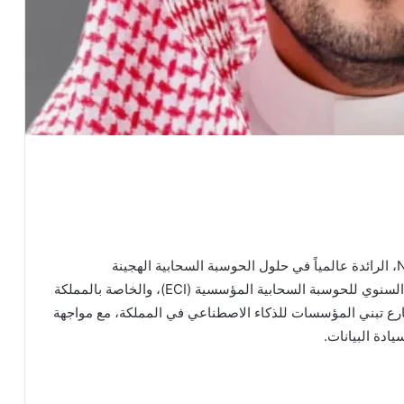
أعلنت شركة «نوتانيكس» Nutanix (NASDAQ: NTNX)، الرائدة عالمياً في حلول الحوسبة السحابية الهجينة
والمتعددة، اليوم عن نتائج النسخة الثامنة من مؤشرها السنوي للحوسبة السحابية المؤسسية (ECI)، والخاصة بالمملكة
سارع تبني المؤسسات للذكاء الاصطناعي في المملكة، مع مواجهة
يادة البيانات.