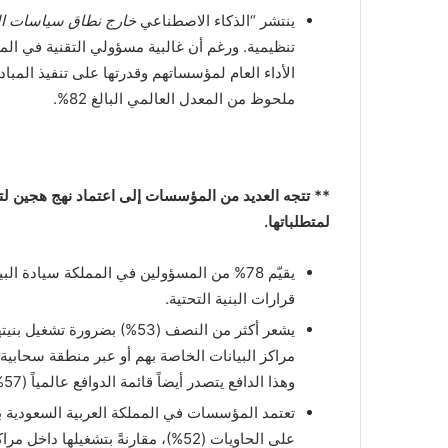
ينتشر “الذكاء الاصطناعي
خارج نطاق سياسات ا
الأداء العام لمؤسساتهم وقدرتها على تنفيذ المباد
ملحوظ من المعدل العالمي البالغ 82%.
** تتجه العديد من المؤسسات إلى اعتماد نهج هجين لتخز
لمتطلباتها.
يقيّم 78% من المسؤولين في المملكة سيادة ال
قرارات البنية التحتية.
يشعر أكثر من النصف (53%) بضر
مراكز البيانات الخاصة بهم أو عبر منطقة سحابية 
وهذا الدافع يتصدر أيضاً قائمة الدوافع عالمياً (57%).
تعتمد المؤسسات في المملكة العربية السعودية ب
على الحاويات (52%)، مقارنةً بتشغيلها داخل مراكز البيانات أو على السحابة الخاصة (43%).