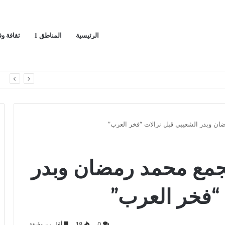
الرئيسية
المناطق 1
ثقافة و
ران ويدعو لوقف التصعيد
ا
ضان وبدر الشعيبي قبل نزالات “فخر العرب”
 تجمع محمد رمضان وبدر
 “فخر العرب”
0
18
أقل من دقيقة