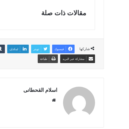
مقالات ذات صلة
شاركها
فيسبوك
تويتر
لينكدإن
مشاركة عبر البريد
طباعة
اسلام القحطانى
م
و
ق
ع
ا