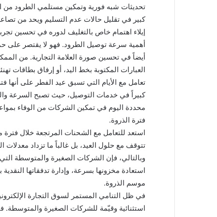
تحديثات شبه فورية وتمكين مستلمي الطرود من ا
كبير في تقليل حالات عدم التسليم ويحد من تصاعد
إيلاء اهتمام خاص بالتغليف لدوره في تحسين تجرب
أهمية سرعة توصيل الطرود. فهو لا يقتصر على حما
أيضاً في تحسين صورة العلامة التجارية. من الممك
العبارات المكتوبة بخط اليد، أو إرفاق بطاقات تهنئ
تعامل مع الأيام التي تسبق عيد الفطر على أنها فتر
كبيراً في خدمات التوصيل، حيث تصبح السرعة وا
محددة اليوم في تمكين الشركات من الوفاء بمواعيد
فترة الذروة.
استعد للتعامل مع الشحنات المرتجعة خلال فترة ما 
تتوقف مع حلول العيد، بل غالباً ما تزداد معدلات 
وبالتالي، فإن الشركات الصغيرة والمتوسطة التي
استعادة مخزونها بسرعة، وإدارة تدفقاتها النقدية
موسم الذروة.
في ظل التنامي المستمر لسوق التجارة الإلكترونية
استثنائية وقيّمة للشركات الصغيرة والمتوسطة. ف