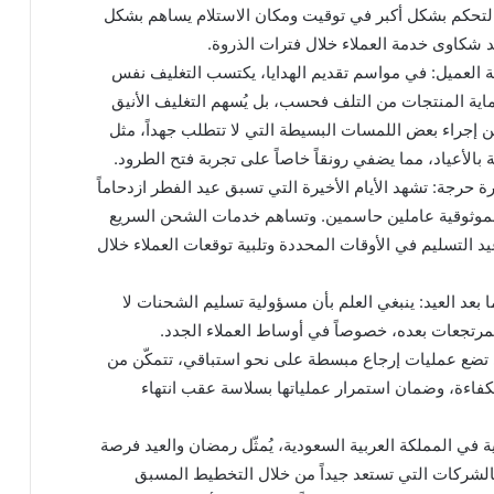
لتحكم بشكل أكبر في توقيت ومكان الاستلام يساهم بشكل
 شكاوى خدمة العملاء خلال فترات الذروة.
ة العميل: في مواسم تقديم الهدايا، يكتسب التغليف نفس
ية المنتجات من التلف فحسب، بل يُسهم التغليف الأنيق
ن إجراء بعض اللمسات البسيطة التي لا تتطلب جهداً، مثل
ة بالأعياد، مما يضفي رونقاً خاصاً على تجربة فتح الطرود.
ة حرجة: تشهد الأيام الأخيرة التي تسبق عيد الفطر ازدحاماً
لموثوقية عاملين حاسمين. وتساهم خدمات الشحن السريع
 التسليم في الأوقات المحددة وتلبية توقعات العملاء خلال
بعد العيد: ينبغي العلم بأن مسؤولية تسليم الشحنات لا
المرتجعات بعده، خصوصاً في أوساط العملاء الجدد.
 تضع عمليات إرجاع مبسطة على نحو استباقي، تتمكّن من
 بكفاءة، وضمان استمرار عملياتها بسلاسة عقب انتهاء
 في المملكة العربية السعودية، يُمثّل رمضان والعيد فرصة
الشركات التي تستعد جيداً من خلال التخطيط المسبق