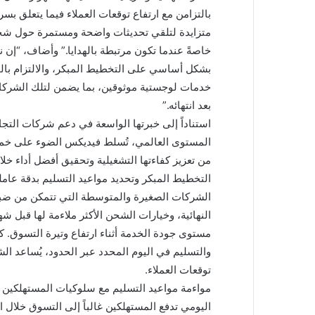
بالتزامن مع ارتفاع توقعات العملاء فيما يتعلق بس
متزايدة لتلقي تحديثات واضحة ومستمرة حول شحنا
خاصةً عندما تكون مرتبطة بالهدايا.” وأضاف، “إن
بشكل أساسي على التخطيط المبكر، والالتزام بال
خدمات لوجستية موثوقين، بما يضمن لتلك الشركات
بعد انتهائه.”
استناداً إلى خبرتها الواسعة في دعم شركات التجار
المستوى العالمي، تُسلط فيديكس الضوء على خم
من تعزيز كفاءتها التشغيلية وتحقيق أفضل أداء خ
التخطيط المبكر وتحديد مواعيد التسليم بدقة ع
الشركات الصغيرة والمتوسطة التي تتمكن من ضبط
النهائية، وخيارات الشحن الأكثر ملاءمة لها قبل 
مستوى جودة الخدمة أثناء ارتفاع وتيرة التسوق. ك
والتسليم في اليوم المحدد عبر الحدود، يُساعد ال
توقعات العملاء.
مواءمة مواعيد التسليم مع سلوكيات المستهلكين ا
اليومي تدفع المستهلكين غالباً إلى التسوق خلال ال