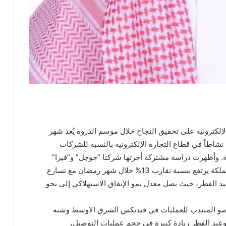
كترونية على تحقيق النجاح خلال موسم الذروة يُعد شهر
شاطاً في قطاع التجارة الإلكترونية بالنسبة للشركات
ة. وأظهرت دراسة مشتركة أجرتها شركتا “جوجل” و”فيزا”
أن نشاط البحث في قطاع البيع بالتجزئة داخل المملكة يرتفع بنسبة تقارب 13% خلال شهر رمضان مع تسارع
يد الفطر، حيث يصل معدل نمو الإنفاق الاستهلاكي إلى نحو
عضو المنتدب للعمليات في فيديكس الشرق الاوسط وشبه
ن وعيد الفطر زيادة كبيرة في حجم عمليات التوصيل،