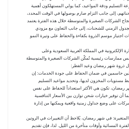
رعة التسليم ودقة المواعيد، كما يولي المستهلكون أهمية
تهم، إلى جانب التزام صارم بوصولها في الوقت المحدد،
 نجاح الشركات الصغيرة والمتوسطة خلال هذه الفترة يعتمد
جدول الزمني للشحنات، إلى جانب التعاون مع مزودي
 اجتياز موسم الذروة بكفاءة والحفاظ على وتيرة النمو
ة الإلكترونية في المملكة العربية السعودية وعلى
س ممارسات رئيسية تُمكّن الشركات الصغيرة والمتوسطة
لال ذروة شهر رمضان وعيد الفطر:
املين حاسمين في ضمان الحفاظ على جودة الخدمات: إن
 مستويات المخزون لديها، وتحديد مواعيد التسليم
شهر رمضان، تكون هي الأكثر استعداداً للحفاظ على نفس
ما أن توفير خيارات شحن توازن بين الأسعار التنافسية
شركات على وضع جداول زمنية واقعية ويمكنها من إدارة
لمتغيرة: في شهر رمضان، يُلاحظ أن التغييرات في الروتين
فترة المسائية وأوقات متأخرة من الليل. لذا، فإن تقديم