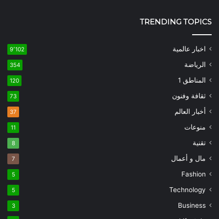
TRENDING TOPICS
اخبار عالمية
9٬102
الرياضة
354
المناطق 1
120
ثقافة وفنون
73
أخبار العالم
37
منوعات
11
تقنية
8
مال و أعمال
7
Fashion
5
Technology
5
Business
3