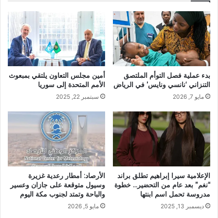
بدء عملية فصل التوأم الملتصق
أمين مجلس التعاون يلتقي بمبعوث
التنزاني ‘نانسي ونايس’ في الرياض
الأمم المتحدة إلى سوريا
مايو 7, 2026
سبتمبر 22, 2025
الإعلامية سيرا إبراهيم تطلق براند
الأرصاد: أمطار رعدية غزيرة
“نغم” بعد عام من التحضير… خطوة
وسيول متوقعة على جازان وعسير
مدروسة تحمل اسم ابنتها
والباحة وتمتد لجنوب مكة اليوم
ديسمبر 13, 2025
مايو 5, 2026