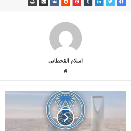
اسلام القحطانى
م
و
ق
ع
ا
ل
و
ي
ب