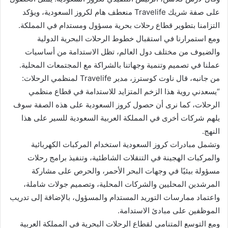
على صفة شريك Travelife منعطف هام لكروز السعودية، ويؤكد
التزامنا بتطوير قطاع رحلات بحرية مسؤول ومستدام في المملكة.
ومع استمرارنا في استقبال خطوط الرحلات البحرية الدولية
والضيوف من مختلف دول العالم، تظل الاستدامة من أساسيات
عملنا في تصميم وتنمية وجهاتنا بالشراكة مع المجتمعات المحلية.
من جانبه، قال ناوت كوسترز، مدير Travelife لمنظمي الرحلات:
“يسعدني روية هذا الزخم المتزايد للاستدامة في قطاع منظمي
الرحلات، كما نرى أن حصول كروز السعودية على هذه الصفة سوف
يلهم شركات أخرى في المملكة العربية السعودية للسير على هذا
النهج.
وتشمل مبادرات كروز السعودية استخدام المركبات الكهربائية
والمركبات الهجينة في التنقلات الشاطئية، وتنفيذ برامج رحلات
مسؤولة بيئيًا في وجهات البحر الأحمر، والحرص على مشاركة
المرشدين المحليين والشركات المحلية، وتصميم جولات شاملة،
واعتماد ممارسات التوريد المستدام والمسؤول، بالإضافة إلى تدريب
الموظفين على مبادئ الاستدامة.
ومع التوسع المتنامي لقطاع الرحلات البحرية في المملكة العربية