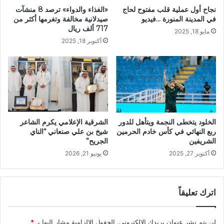
نجاح أول عملية قلب مفتوح لحاج
«الغذاء والدواء» ترصد 8 منشآت
في المدينة المنورة …فيديو
صيدلانية مخالفة وتغرمها أكثر من
717 ألف ريال
مايو 18, 2025
أكتوبر 18, 2025
الخلود يتخطى النجمة ويتأهل للدور
الشرقية الإعلامي يكرم الشاعر
ربع النهائي في كأس خادم الحرمين
شيخ بن علي صنعاني “الناي
الشريفين
الجريح”
أكتوبر 27, 2025
يونيو 21, 2026
اترك تعليقاً
لن يتم نشر عنوان بريدك الإلكتروني.
الحقول الإلزامية مشار إليها بـ
*