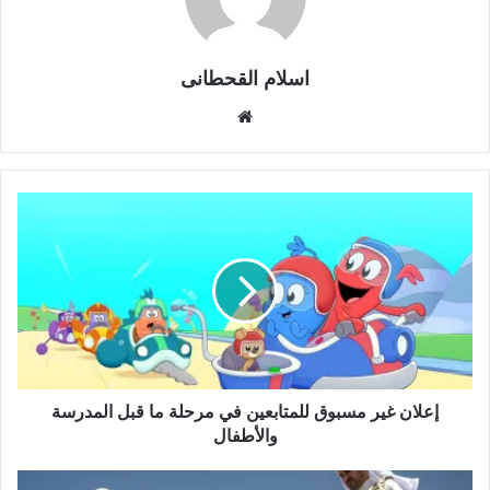
اسلام القحطانى
م
و
ق
ع
ا
ل
و
ي
ب
إعلان غير مسبوق للمتابعين في مرحلة ما قبل المدرسة
والأطفال