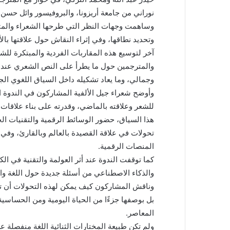
نوراني من جامعة أريزونا، والبروفيسور وائل حسن 
وساهمت وجهات النظر التي طرحها الشعراء والمت
وتحديد نطاقها، وفي إثراء النقاش حول علاقتها بالأ
آخر لتوسيع هذه المقاربات الفردية والمبتكرة للش
والمترجمين حول ما يطرأ على النص الشعري عند انت
وجمالي، وما يعاد تشكيله داخل السياق اللغوي الجد
وأوضح شعراء جيل الألفية المشاركون في الندوة الت
للشعر وعلاقته بالماضي، وقدرته على بناء علاقات
هذا السياق، حضور الوسائط الرقمية والتقنيات الح
تحولات في علاقة القصيدة بالعالم وبالقارئ، وفي
المنصات الرقمية.
كما توقفت الندوة عند أثر العولمة والتقنية في ا
والذكاء الاصطناعي من أسئلة جديدة حول اللغة والك
وناقش المشاركون كيف يمكن لهذه التحولات أن 
بل بوصفها جزءًا من الحياة اليومية ومن الحساسي
المعاصر.
ولم تكن طبيعة المختارات الثنائية اللغة منفصلة عن