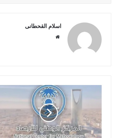
اسلام القحطانى
م
و
ق
ع
ا
ل
و
ي
ب