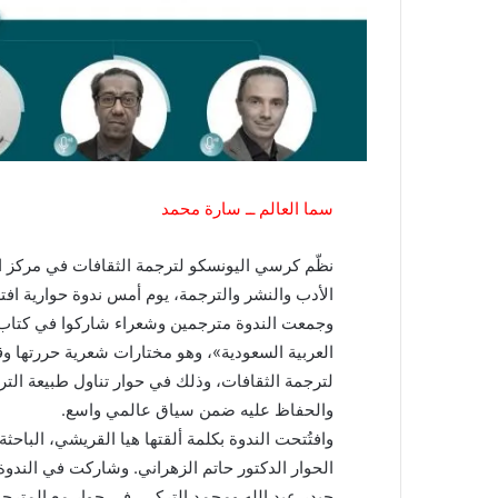
سما العالم ــ سارة محمد
نظّم كرسي اليونسكو لترجمة الثقافات في مركز ا
الأدب والنشر والترجمة، يوم أمس ندوة حوارية افترا
وجمعت الندوة مترجمين وشعراء شاركوا في كتاب «
العربية السعودية»، وهو مختارات شعرية حررتها وق
لترجمة الثقافات، وذلك في حوار تناول طبيعة التر
والحفاظ عليه ضمن سياق عالمي واسع.
وافتُتحت الندوة بكلمة ألقتها هيا القريشي، الباح
الحوار الدكتور حاتم الزهراني. وشاركت في الندو
حيدر عبد الله ومحمد التركي، في حوار مع المترجم