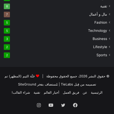
تقنية
8
مال و أعمال
7
Fashion
5
Technology
5
Business
3
Lifestyle
2
Sports
2
© حقوق النشر 2026، جميع الحقوق محفوظة |
جَنَّة الثيم (المظهر) تم
تصميمه من قِبل TieLabs
| مُستضاف بفخر
SiteGround
الرئيسية
عن
فريق العمل
أخبار العالم
تقنية
شراء القالب!
فيسبوك
تويتر
يوتيوب
انستقرام