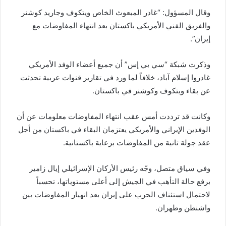
وقال المسؤول: “غادر المبعوث الخاص ويتكوف وجاريد كوشنر
والفريق الفني الأمريكي باكستان بعد انتهاء المفاوضات مع
إيران”.
وذكرت شبكة “سي بي إس” أن جميع أعضاء الوفد الأمريكي
غادروا إسلام آباد، خلافاً لما ورد في تقارير قنوات عربية تحدثت
عن بقاء ويتكوف وكوشنر في باكستان.
وكانت قد ترددت أمس عقب انتهاء المفاوضات معلومات عن أن
الوفدين الإيراني والأمريكي يعتزمان البقاء في باكستان من أجل
عقد جولة ثانية من المفاوضات برعاية باكستانية.
وفي سياق متصل، وجّه رئيس الأركان الإسرائيلي إيال زامير
برفع حالة التأهب في الجيش إلى أعلى مستوياتها، تحسباً
لاحتمال استئناف الحرب على إيران بعد انهيار المفاوضات بين
واشنطن وطهران.