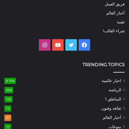
فريق العمل
أخبار العالم
تقنية
شراء القالب!
فيسبوك
تويتر
يوتيوب
انستقرام
TRENDING TOPICS
اخبار عالمية
9٬104
الرياضة
354
المناطق 1
120
ثقافة وفنون
73
أخبار العالم
37
منوعات
11