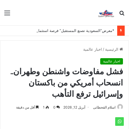
بحث
الق
عن
*معرض”السعودية تصنع المستقبل” فرصة استثمارية للشركات الناشئة في قطاعات الذكاء الاصطناعي وربطها بالشركات العالمية*
الرئيسية
/
اخبار عالمية
اخبار عالمية
فشل مفاوضات واشنطن وطهران..
انسحاب أمريكي من باكستان
وإسرائيل ترفع التأهب
اسلام القحطانى
أبريل 12, 2026
0
1
أقل من دقيقة