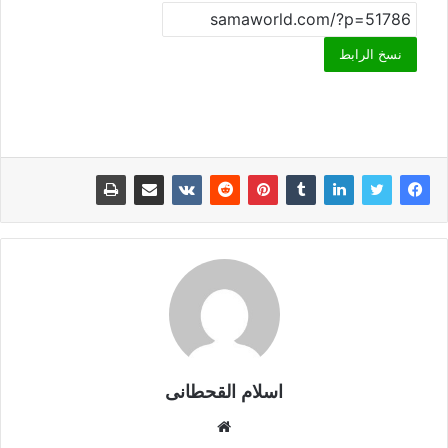
نسخ الرابط
اسلام القحطانى
م