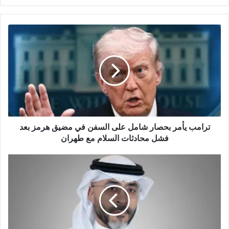
و
ق
ع
ا
ل
و
ي
ب
ترامب يأمر بحصار شامل على السفن في مضيق هرمز بعد
فشل محادثات السلام مع طهران