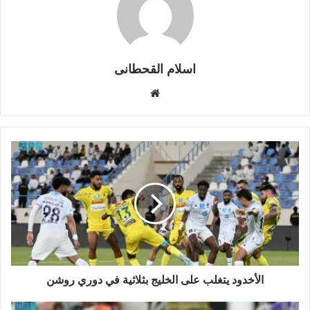
اسلام القحطانى
م
و
ق
ع
ا
ل
و
ي
ب
الأخدود يتغلب على الخليج بثلاثية في دوري روشن