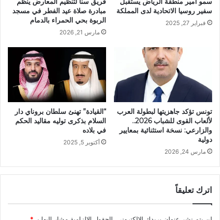
سمو أمير منطقة الرياض يستقبل
فريق سنا لتنظيم المعارض ينظم
سفير روسيا الاتحادية لدى المملكة
مبادرة صلاة عيد الفطر في مسجد
الربوة بحي الحمراء بالدمام
فبراير 27, 2025
مارس 21, 2026
تونس تؤكد جاهزيتها لبطولة العرب
“القيادة” تهنئ سلطان بروناي دار
لألعاب القوى للشباب 2026..
السلام بذكرى توليه مقاليد الحكم
والزارعي: نسخة استثنائية بمعايير
في بلاده
دولية
أكتوبر 5, 2025
مارس 24, 2026
اترك تعليقاً
لن يتم نشر عنوان بريدك الإلكتروني.
الحقول الإلزامية مشار إليها بـ
*