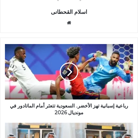
اسلام القحطانى
م
و
ق
ع
ا
ل
و
ي
ب
رباعية إسبانية تهز الأخضر.. السعودية تتعثر أمام الماتادور في
مونديال 2026