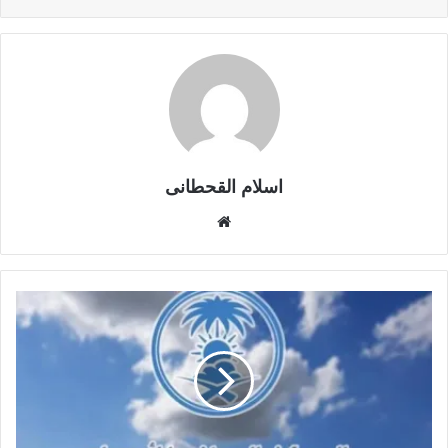
اسلام القحطانى
م
و
ق
ع
ا
ل
و
ي
ب