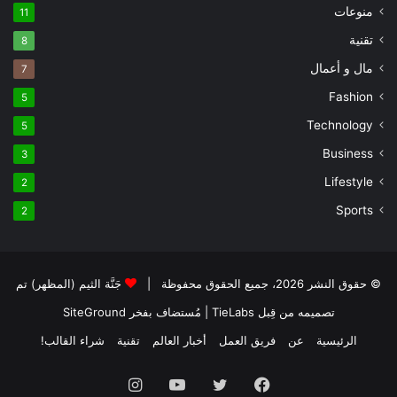
منوعات
11
تقنية
8
مال و أعمال
7
Fashion
5
Technology
5
Business
3
Lifestyle
2
Sports
2
© حقوق النشر 2026، جميع الحقوق محفوظة |
جَنَّة الثيم (المظهر) تم
تصميمه من قِبل TieLabs
| مُستضاف بفخر
SiteGround
الرئيسية
عن
فريق العمل
أخبار العالم
تقنية
شراء القالب!
فيسبوك
تويتر
يوتيوب
انستقرام