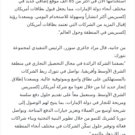
استخدامها الآن في أكثر من 85 ألف موقع إضافي جديد في
مختلف أنحاء دولة الإمارات، مما يجعل قبول بطاقات أمريكان
إكسبريس أكثر انتشاراً وسهولة للاستخدام اليومي. ويسعدنا رؤية
إقبال المزيد من الشركات التي تعتمد بطاقات أمريكان
إكسبريس في المنطقة وحول العالم”.
من جانبه، قال مراد جاغري سوزر، الرئيس التنفيذي لمجموعة
نتورك:
“بصفتنا الشركة الرائدة في مجال التحصيل التجاري في منطقة
الشرق الأوسط وأفريقيا، نواصل في نتورك ربط الشركات
بالمستهلكين على نطاق واسع وبموثوقية عالية. ويسعدنا إطلاق
إنجاز جديد لنا من خلال تعونا مع شركة أمريكان إكسبريس
الشرق الأوسط. وسنعمل معاً على تقديم حلول دفع سلسة
ومريحة للتجار في دولة الإمارات، بما يتيح لهم الوصول إلى
شريحة أوسع من العملاء وتعزيز خيارات الدفع المتاحة. ونواصل
دورنا كشريك للنمو من خلال تطوير البنية التحتية وبناء شراكات
فعالة وتوفير حلول تمكّن الشركات في مختلف أنحاء المنطقة
من الازدهار والنمو.”