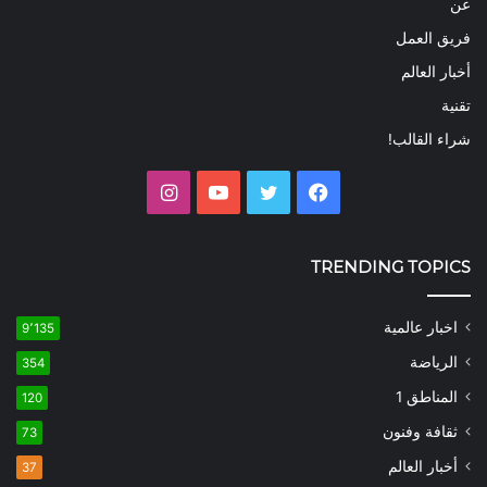
عن
فريق العمل
أخبار العالم
تقنية
شراء القالب!
فيسبوك
تويتر
يوتيوب
انستقرام
TRENDING TOPICS
اخبار عالمية
9٬135
الرياضة
354
المناطق 1
120
ثقافة وفنون
73
أخبار العالم
37