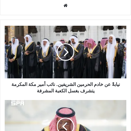
م
و
ق
ع
ا
ل
و
ي
ب
نيابةً عن خادم الحرمين الشريفين.. نائب أمير مكة المكرمة
يتشرف بغسل الكعبة المشرفة