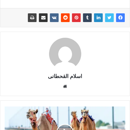
اسلام القحطانى
م
و
ق
ع
ا
ل
و