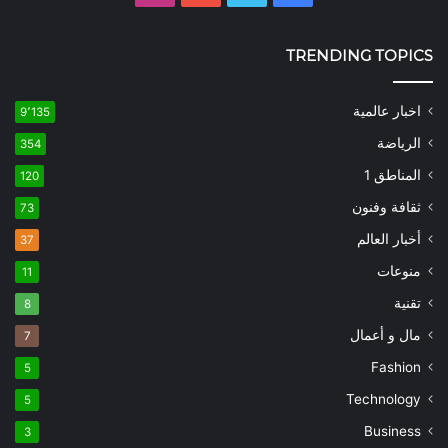
TRENDING TOPICS
اخبار عالمية
9٬135
الرياضة
354
المناطق 1
120
ثقافة وفنون
73
أخبار العالم
37
منوعات
11
تقنية
8
مال و أعمال
7
Fashion
5
Technology
5
Business
3