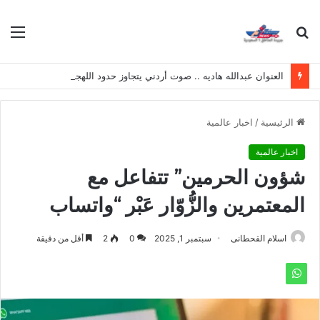
بحث
الق
عن
العنوان عبدالله هاديه .. صوت أردني يتجاوز حدود اللهجة ويصنع حضوره الخاص
الرئيسية
/
اخبار عالمية
اخبار عالمية
شؤون الحرمين” تتفاعل مع
المعتمرين والزُّوّار عَبْر “واتساب
اسلام القحطانى
سبتمبر 1, 2025
0
2
أقل من دقيقة