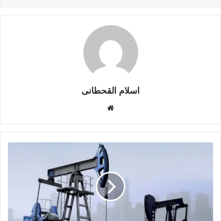
اسلام القحطانى
م
و
ق
ع
ا
ل
و
ي
ب