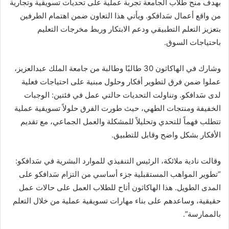
بهدف منح طلاب الجامعة تجربة عملية على تحديات تسويقية وتجارية
من واقع أعمال سَدافكو. ويأتي هذا التعاون ضمن اهتمام الطرفين
بتعزيز التعلم التطبيقي ودعم الابتكار وربط مخرجات التعليم
باحتياجات السوق.
وشارك في الهاكاثون 30 طالبًا وطالبة من جامعة الملك عبدالعزيز،
عملوا ضمن فرق لتطوير أفكار وحلول مبنية على احتياجات فعلية
لدى سَدافكو. وتناولت التحديات حالتي عمل في فئتين: الوجبات
الخفيفة ومنتجات الطهي، حيث طورت الفرق حلولاً تسويقية عملية
تتطلب فهماً للتحدي وتحليلاً للمشكلة والعمل الجماعي، مع تقديم
الأفكار بشكل واضح وقابل للتطبيق.
وقالت نادية ملائكة، الرئيس التنفيذي للموارد البشرية في سَدافكو:
“تطوير المواهب المستقبلية جزء أساسي من التزام سَدافكو على
المدى الطويل. هذا الهاكاثون أتاح للطلاب العمل على حالات عمل
حقيقية، وساعدهم على بناء مهارات تسويقية عملية من خلال التعلم
بالممارسة”.