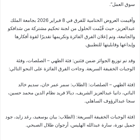
سوق العمل”.
وأقيمت العروض الختامية للفرق في 8 فبراير 2026 بجامعة الملك
عبدالعزيز، حيث قُيّمت الحلول من لجنة تحكيم مشتركة من سَدافكو
والجامعة، وتم إعلان الفرق الفائزة وتكريمها تقديرًا لقوة أفكارها
وإبداعها وقابليتها للتطبيق.
وقد تم توزيع الجوائز ضمن فئتين: فئة الطهي – الصلصات، وفئة
الوجبات الخفيفة السريعة. وجاءت الفرق الفائزة على النحو التالي:
(فئة الطهي – الصلصات: (الطلاب: سمر عمر خان، سديم خالد
الباثي، دانيا عبدالعزيز الشريف، ديالا فريد نظام الدين محمد حسين،
سجا عبدالرؤوف الساهلي.
(فئة الوجبات الخفيفة السريعة: (الطلاب: بيان بوسعيد، رغد زايد، جود
جميل نورة، سارة عبدالله الهليس، أرجوان طلال الصبحي.