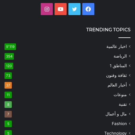
فيسبوك
تويتر
يوتيوب
انستقرام
TRENDING TOPICS
اخبار عالمية
9٬119
الرياضة
354
المناطق 1
120
ثقافة وفنون
73
أخبار العالم
37
منوعات
11
تقنية
8
مال و أعمال
7
Fashion
5
Technology
5