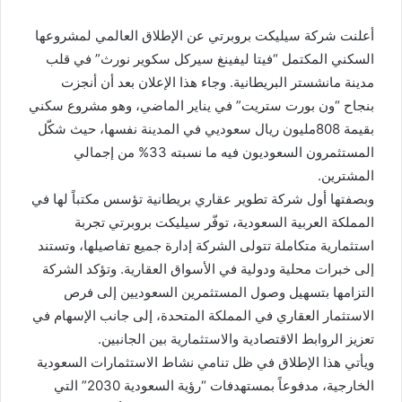
أعلنت شركة سيليكت بروبرتي عن الإطلاق العالمي لمشروعها
السكني المكتمل “فيتا ليفينغ سيركل سكوير نورث” في قلب
مدينة مانشستر البريطانية. وجاء هذا الإعلان بعد أن أنجزت
بنجاح “ون بورت ستريت” في يناير الماضي، وهو مشروع سكني
بقيمة 808مليون ريال سعوديي في المدينة نفسها، حيث شكّل
المستثمرون السعوديون فيه ما نسبته 33% من إجمالي
المشترين.
وبصفتها أول شركة تطوير عقاري بريطانية تؤسس مكتباً لها في
المملكة العربية السعودية، توفّر سيليكت بروبرتي تجربة
استثمارية متكاملة تتولى الشركة إدارة جميع تفاصيلها، وتستند
إلى خبرات محلية ودولية في الأسواق العقارية. وتؤكد الشركة
التزامها بتسهيل وصول المستثمرين السعوديين إلى فرص
الاستثمار العقاري في المملكة المتحدة، إلى جانب الإسهام في
تعزيز الروابط الاقتصادية والاستثمارية بين الجانبين.
ويأتي هذا الإطلاق في ظل تنامي نشاط الاستثمارات السعودية
الخارجية، مدفوعاً بمستهدفات “رؤية السعودية 2030” التي