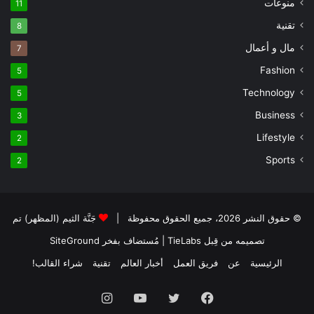
منوعات
11
تقنية
8
مال و أعمال
7
Fashion
5
Technology
5
Business
3
Lifestyle
2
Sports
2
© حقوق النشر 2026، جميع الحقوق محفوظة |
جَنَّة الثيم (المظهر) تم
تصميمه من قِبل TieLabs
| مُستضاف بفخر
SiteGround
الرئيسية
عن
فريق العمل
أخبار العالم
تقنية
شراء القالب!
فيسبوك
تويتر
يوتيوب
انستقرام