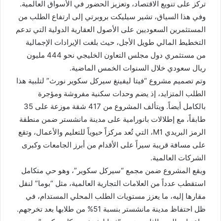
تركز على تنويع الاقتصاد، وتعزيز الحضور في الأسواق العالمية.
وفي هذا السياق، تشير سيليكت بروبرتي إلى ارتفاع الطلب من
المستثمرين السعوديين على الأصول العقارية الدولية التي تدعم
التخطيط المالي طويل الأجل، حيث بلغت الإيرادات الإجمالية
من مستثمري دول مجلس التعاون الخليجي نحو 444 مليون
ريال سعودي خلال السنوات الخمس الماضية.
وتم تصميم مشروع “فيتا ليفينغ سيركل سكوير نورث” لتلبية هذا
الطلب المتزايد، إذ يضم وحدات سكنية مفروشة ومؤجرة
بالكامل أيضاً. ويتألف المشروع من 417 شقة موزعة على 35
طابقاً، مع إطلالات بانورامية على مدينة مانشستر ضمن منطقة
الرمز البريدي M1، التي تُعد مركزاً حيوياً للتعليم والأعمال، وتقع
على مسافة قريبة سيراً على الأقدام من أبرز الجامعات وكبرى
الشركات العالمية.
ويقع المشروع ضمن مجمع “سيركل سكوير”، وهو حي متكامل
استقطب عدداً من العلامات التجارية العالمية، مثل “بوما” لنقل
مقارها إليه، ما يعزز مستويات الطلب المحلي المستدام، في
ظل احتفاظ مدينة مانشستر بنسبة 51% من طلابها بعد تخرجهم.