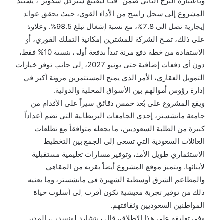
وباعتباره البرج الثاني ضمن “فيتا ليفينغ سيركل سكوير”، يستند
المشروع إلى سجل راسخ من الأداء القوي، حيث يحقق عوائد
إيجارية تصل إلى 7.8%، مع نسبة إشغال تبلغ 98.5%. وعلاوة
على ذلك، تمنح الشركة للمشترين إمكانية التملك الفوري، أو
الاستفادة من خطة دفع مرنة تبدأ بدفعة أولى بنسبة 10% فقط،
دون أي دفعات إضافية حتى يونيو 2027، إلى جانب توفر خيارات
التمويل العقاري، الأمر الذي يمنح المستثمرين مرونة أكبر في
إدارة رؤوس أموالهم بين الأسواق المحلية والدولية.
ويقع المشروع على بُعد خمس دقائق سيراً على الأقدام من
جامعة مانشستر، إحدى الجامعات البريطانية التي تضم أعداداً
كبيرة من الطلبة السعوديين، ما يجعله متوافقاً مع تطلعات
العائلات السعودية التي تسعى إلى الجمع بين التخطيط
الاستثماري طويل الأمد، وتوفير مسارات تعليمية مستقبلية
لأبنائها. ويتميز موقع المشروع أيضاً بقربه من المقاهي
والمطاعم الشرق أوسطية الشهيرة في مانشستر، وما يعنيه
ذلك من توفير تجربة معيشية تكون أقرب إلى أسلوب حياة
المواطنين السعوديين وثقافتهم.
وفي تعليقه على هذا الإطلاق، قال ريتشارد لونسديل، المدير