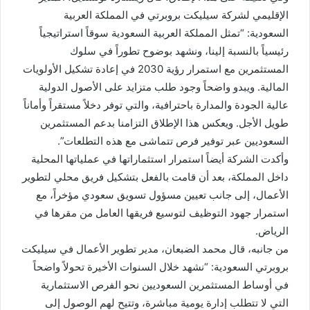
الإقليمي لشركة سيليكت بروبرتي في المملكة العربية
السعودية: “تمثل المملكة العربية السعودية سوقاً استراتيجياً
رئيسياً بالنسبة إلينا، ونشهد بوضوح تطوراً في سلوك
المستثمرين مع استمرار رؤية 2030 في إعادة تشكيل الأولويات
المالية. ويبدو واضحاً وجود طلب متزايد على الأصول الدولية
عالية الجودة والمدارة باحترافية، والتي توفر دخلاً مستقراً وأماناً
طويل الأجل. ويعكس هذا الإطلاق التزامنا بدعم المستثمرين
السعوديين عبر توفير فرص تتماشى مع هذه التطلعات”.
وأكدت الشركة أيضاً استمرار استثماراتها في عملياتها المحلية
داخل المملكة، بعد أن قامت بالفعل بتشكيل فريق محلي لتطوير
الأعمال، إلى جانب تعيين مسؤول تسويق سعودي مؤخراً، مع
استمرار جهود التوظيف لتوسيع فريقها العامل من مقرها في
الرياض.
من جانبه، قال محمد الضبعان، مدير تطوير الأعمال في سيليكت
بروبرتي السعودية: “نشهد خلال السنوات الأخيرة تحولاً واضحاً
في أوساط المستثمرين السعوديين نحو الفرص الاستثمارية
التي لا تتطلب إدارة يومية مباشرة، وتتيح لهم الوصول إلى