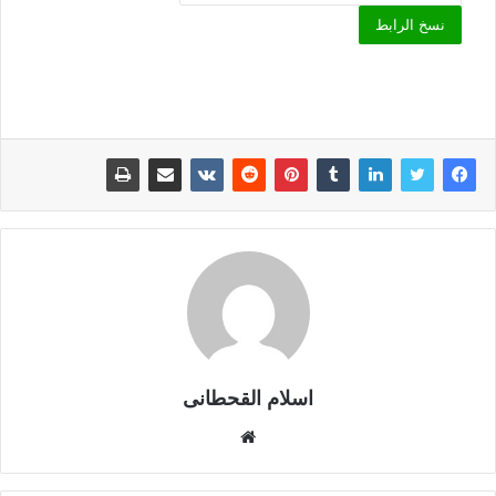
نسخ الرابط
اسلام القحطانى
م
و
ق