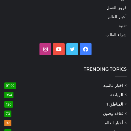
فريق العمل
أخبار العالم
تقنية
شراء القالب!
فيسبوك
تويتر
يوتيوب
انستقرام
TRENDING TOPICS
اخبار عالمية
9٬102
الرياضة
354
المناطق 1
120
ثقافة وفنون
73
أخبار العالم
37