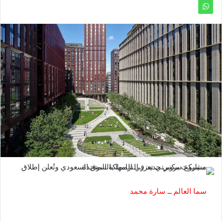
سما العالم ــ سارة محمد