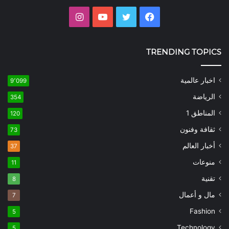
فيسبوك
تويتر
يوتيوب
انستقرام
TRENDING TOPICS
اخبار عالمية
9٬099
الرياضة
354
المناطق 1
120
ثقافة وفنون
73
أخبار العالم
37
منوعات
11
تقنية
8
مال و أعمال
7
Fashion
5
Technology
5