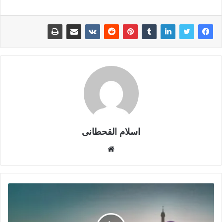
اسلام القحطانى
م
و
ق
ع
ا
ل
و