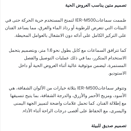
تصميم متين يناسب العروض الحية
صُممت سماعاتIER-M500 لتمنح المستخدم حرية الحركة حتى في
البيئات التي تتعرض للرطوبة أو رذاذ الماء والعرق، مما يساعد الفنان
على التركيز الكامل على أدائه دون الانشغال بالعوامل المحيطة.
كما تترافق السماعات مع كابل بطول نحو 1.6 متر، وبتصميم يتحمل
الاستخدام المتكرر، بما في ذلك عمليات التوصيل والفصل
المستمرة، ليضمن موثوقية عالية أثناء العروض الحية أو داخل
الاستوديو.
وتتوفر سماعاتIER-M500 بثلاثة خيارات من الألوان الشفافة، هي
الأسود، ومزيج الأحمر والأزرق، والدرجة الشفافة، بما يتيح تنسيقها
مع إطلالة الفنان. كما تحمل علامات واضحة لتمييز الجهة اليمنى
واليسرى، مع الحفاظ على أقصى درجات الراحة أثناء الأداء.
تصميم صديق للبيئة