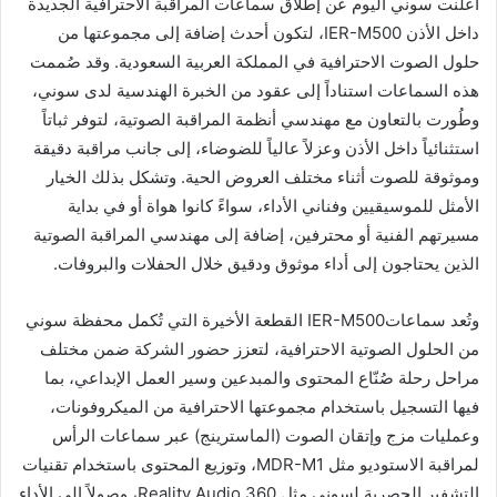
أعلنت سوني اليوم عن إطلاق سماعات المراقبة الاحترافية الجديدة
داخل الأذن IER-M500، لتكون أحدث إضافة إلى مجموعتها من
حلول الصوت الاحترافية في المملكة العربية السعودية. وقد صُممت
هذه السماعات استناداً إلى عقود من الخبرة الهندسية لدى سوني،
وطُورت بالتعاون مع مهندسي أنظمة المراقبة الصوتية، لتوفر ثباتاً
استثنائياً داخل الأذن وعزلاً عالياً للضوضاء، إلى جانب مراقبة دقيقة
وموثوقة للصوت أثناء مختلف العروض الحية. وتشكل بذلك الخيار
الأمثل للموسيقيين وفناني الأداء، سواءً كانوا هواة أو في بداية
مسيرتهم الفنية أو محترفين، إضافة إلى مهندسي المراقبة الصوتية
الذين يحتاجون إلى أداء موثوق ودقيق خلال الحفلات والبروفات.
وتُعد سماعاتIER-M500 القطعة الأخيرة التي تُكمل محفظة سوني
من الحلول الصوتية الاحترافية، لتعزز حضور الشركة ضمن مختلف
مراحل رحلة صُنّاع المحتوى والمبدعين وسير العمل الإبداعي، بما
فيها التسجيل باستخدام مجموعتها الاحترافية من الميكروفونات،
وعمليات مزج وإتقان الصوت (الماسترينج) عبر سماعات الرأس
لمراقبة الاستوديو مثل MDR-M1، وتوزيع المحتوى باستخدام تقنيات
التشفير الحصرية لسوني مثل 360 Reality Audio، وصولاً إلى الأداء