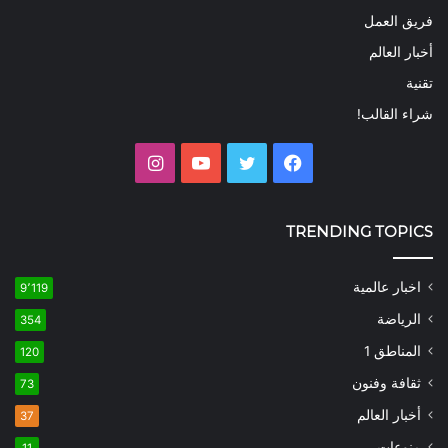
فريق العمل
أخبار العالم
تقنية
شراء القالب!
فيسبوك
تويتر
يوتيوب
انستقرام
TRENDING TOPICS
اخبار عالمية
9٬119
الرياضة
354
المناطق 1
120
ثقافة وفنون
73
أخبار العالم
37
منوعات
11