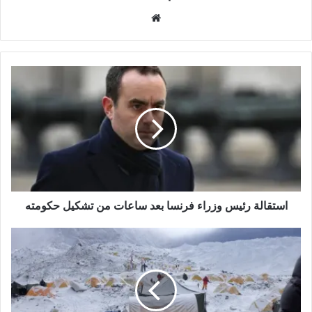
م
و
ق
ع
ا
ل
و
ي
ب
استقالة رئيس وزراء فرنسا بعد ساعات من تشكيل حكومته