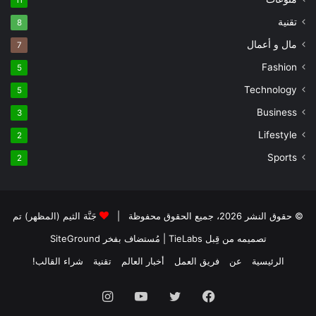
تقنية
8
مال و أعمال
7
Fashion
5
Technology
5
Business
3
Lifestyle
2
Sports
2
© حقوق النشر 2026، جميع الحقوق محفوظة |
جَنَّة الثيم (المظهر) تم
تصميمه من قِبل TieLabs
| مُستضاف بفخر
SiteGround
الرئيسية
عن
فريق العمل
أخبار العالم
تقنية
شراء القالب!
فيسبوك
تويتر
يوتيوب
انستقرام