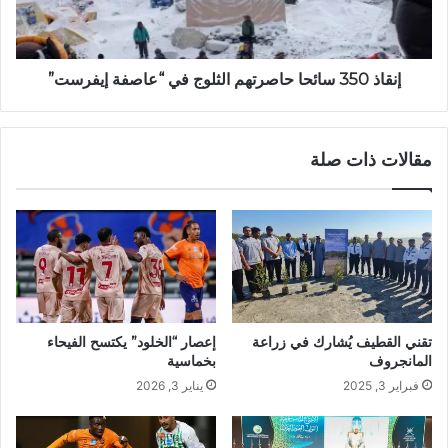
إنقاذ 350 سائحا حاصرتهم الثلوج في “عاصفة إيفرست”
مقالات ذات صلة
تقني القطيف يُشارك في زراعة
إعصار “الخلود” يكتسح الفيحاء
المانجروف
بخماسية
فبراير 3, 2025
يناير 3, 2026