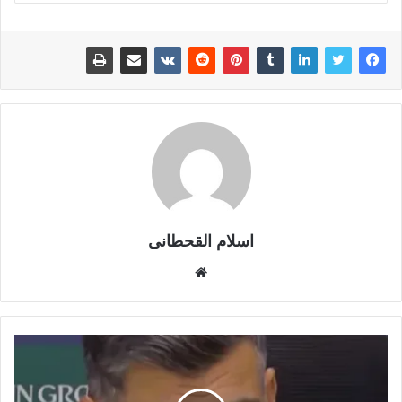
اسلام القحطانى
م
و
ق
ع
ا
ل
و