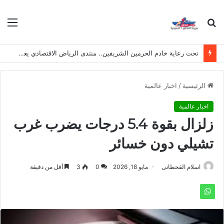
بحث
الق
عن
تحت رعاية خادم الحرمين الشريفين.. منتدى الرياض الاقتصادي يعقد دورته الـ(12) أكتوبر القادم
الرئيسية
/
اخبار عالمية
اخبار عالمية
زلزال بقوة 5.4 درجات يضرب غرب
تشيلي دون خسائر
اسلام القحطانى
مايو 18, 2026
0
3
أقل من دقيقة