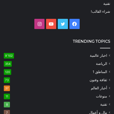
تقنية
شراء القالب!
فيسبوك
تويتر
يوتيوب
انستقرام
TRENDING TOPICS
اخبار عالمية
9٬102
الرياضة
354
المناطق 1
120
ثقافة وفنون
73
أخبار العالم
37
منوعات
11
تقنية
8
مال و أعمال
7