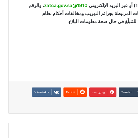
1910@zatca.gov.sa
، والرقم
لهيئة البلاغات المرتبطة بجرائم التهريب ومخالفات أحكام نظام
للمُبلّغ في حال صحة معلومات البلاغ.
بينتيريست