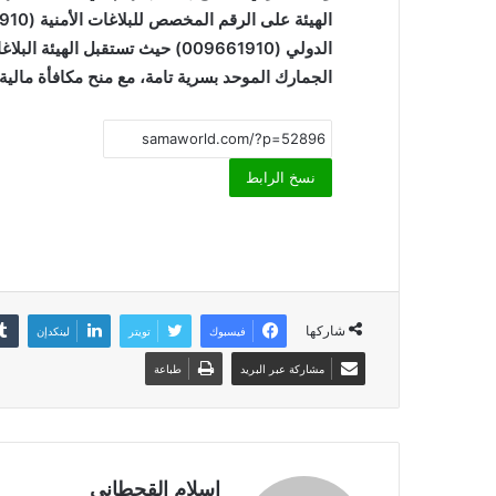
الهيئة على الرقم المخصص للبلاغات الأمنية (1910) أو عبر البريد الإلكتروني
الدولي (009661910) حيث تستقبل ا
الجمارك الموحد بسرية تامة، مع منح مكافأة مالية 
نسخ الرابط
شاركها
فيسبوك
تويتر
لينكدإن
مشاركة عبر البريد
طباعة
اسلام القحطانى