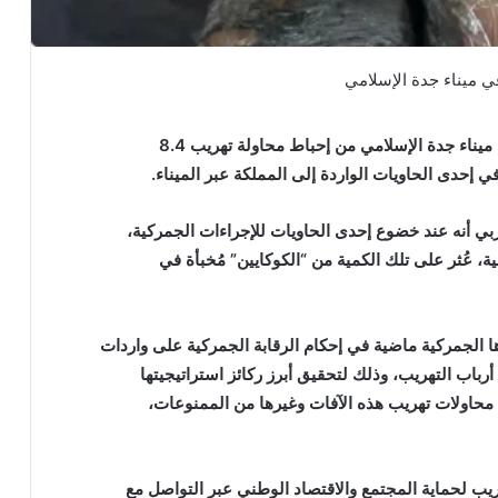
تمكنت هيئة الزكاة والضريبة والجمارك “زاتكا” في ميناء جدة الإسلامي من إحباط محاولة تهريب 8.4
 إحدى الحاويات الواردة إلى المملكة عبر الميناء.
ي أنه عند خضوع إحدى الحاويات للإجراءات الجمركية،
ة، عُثر على تلك الكمية من “الكوكايين” مُخبأة في
ا الجمركية ماضية في إحكام الرقابة الجمركية على واردات
باب التهريب، وذلك لتحقيق أبرز ركائز استراتيجيتها
ن محاولات تهريب هذه الآفات وغيرها من الممنوعات،
ريب لحماية المجتمع والاقتصاد الوطني عبر التواصل مع