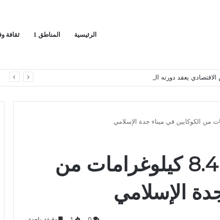
الرئيسية
المناطق 1
ثقافة و
قد دورته الـ(12) أكتوبر القادم
ا
“زاتكا” تُحبط تهريب 8.4 كيلوغرامات من
جدة الإسلامي
0
1
دقيقة واحدة