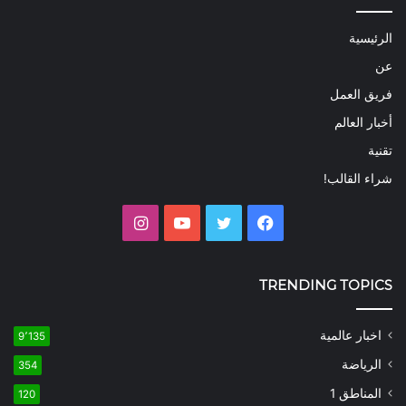
الرئيسية
عن
فريق العمل
أخبار العالم
تقنية
شراء القالب!
فيسبوك
تويتر
يوتيوب
انستقرام
TRENDING TOPICS
اخبار عالمية
9٬135
الرياضة
354
المناطق 1
120