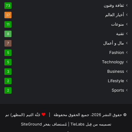
ثقافة وفنون
73
أخبار العالم
37
منوعات
11
تقنية
8
مال و أعمال
7
Fashion
5
Technology
5
Business
3
Lifestyle
2
Sports
2
© حقوق النشر 2026، جميع الحقوق محفوظة |
جَنَّة الثيم (المظهر) تم
تصميمه من قِبل TieLabs
| مُستضاف بفخر
SiteGround