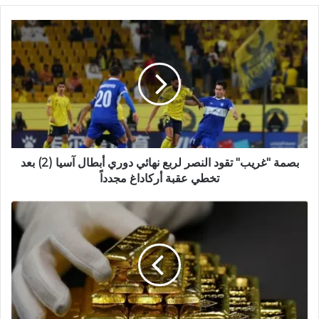
ق
ع
ا
ل
و
ي
ب
بصمة "غريب" تقود النصر لربع نهائي دوري أبطال آسيا (2) بعد
تخطي عقبة أركاداغ مجدداً