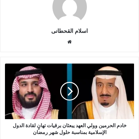
اسلام القحطانى
م
و
ق
ع
ا
ل
و
ي
ب
خادم الحرمين وولي العهد يبعثان برقيات تهانٍ لقادة الدول
الإسلامية بمناسبة حلول شهر رمضان