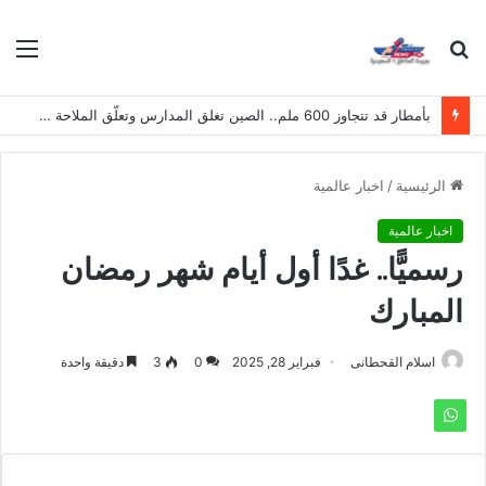
بحث
الق
عن
بأمطار قد تتجاوز 600 ملم.. الصين تغلق المدارس وتعلّق الملاحة تأهباً لإعصار «دولفين»
الرئيسية
/
اخبار عالمية
اخبار عالمية
رسميًّا.. غدًا أول أيام شهر رمضان
المبارك
اسلام القحطانى
فبراير 28, 2025
0
3
دقيقة واحدة