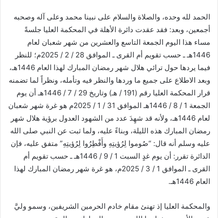
الحمد لله وحده، والصلاة والسلام على نبينا محمد وعلى آله وصحبه
أجمعين، وبعد: فقد عقدت دائرة الأهلة في المحكمة العليا جلسةً
مساء هذا اليوم الجمعة التاسع والعشرين من شهر شعبان لعام
1446هـ ـ حسب تقويم أم القرى ـ الموافق 28 / 2 / 2025م؛ للنظر
فيما يردها حول ترائي هلال شهر رمضان المبارك لهذا العام 1446هـ،
وبعد الاطلاع على جميع ما وردها والنظر فيه وتأمله، ونظراً لما تضمنه
قرار المحكمة العليا رقم (191 / هـ) وتاريخ 29 / 7 / 1446هـ أن يوم
الجمعة 1 / 8 / 1446هـ الموافق 31 / 1 / 2025م هو غرة شهر شعبان
لعام 1446هـ، ولأنه قد شهِدَ عدد من الشهود العدول برؤية هلال شهر
رمضان المبارك هذه الليلة، وبناءً عليه، ولما ثبت عن النبي صلى الله
عليه وسلم أنه قال: “صُوموا لِرُؤيتِهِ وأَفْطِرُوا لِرُؤيتِهِ” متفق عليه، فإن
الدائرة تقرر: أن يوم غدٍ السبت 1 / 9 / 1446هـ ـ حسب تقويم أم
القرى ـ الموافق 1 / 3 / 2025م، هو غرة شهر رمضان المبارك لهذا
العام 1446هـ.
والمحكمة العليا إذ تهنئ مقام خادم الحرمين الشريفين، وسمو وليَّ