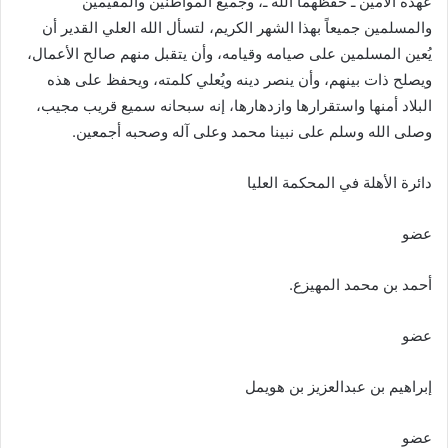
عهده الأمين ـ حفظهما الله ـ، وجميع المواطنين والمقيمين
والمسلمين جميعاً بهذا الشهر الكريم، لتسأل الله العلي القدير أن
يُعين المسلمين على صيامه وقيامه، وأن يتقبل منهم صالح الأعمال،
ويصلح ذات بينهم، وأن ينصر دينه ويُعلي كلمته، ويحفظ على هذه
البلاد أمنها واستقرارها وازدهارها، إنه سبحانه سميع قريب مجيب،
وصلى الله وسلم على نبينا محمد وعلى آله وصحبه أجمعين.
دائرة الأهلة في المحكمة العليا
عضو
أحمد بن محمد المهيزع.
عضو
إبراهيم بن عبدالعزيز بن هويمل
عضو