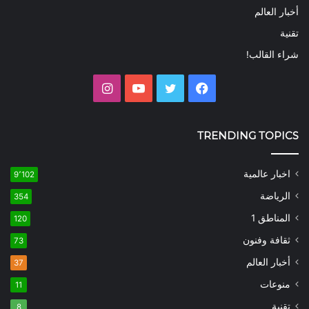
أخبار العالم
تقنية
شراء القالب!
فيسبوك
تويتر
يوتيوب
انستقرام
TRENDING TOPICS
اخبار عالمية
9٬102
الرياضة
354
المناطق 1
120
ثقافة وفنون
73
أخبار العالم
37
منوعات
11
تقنية
8