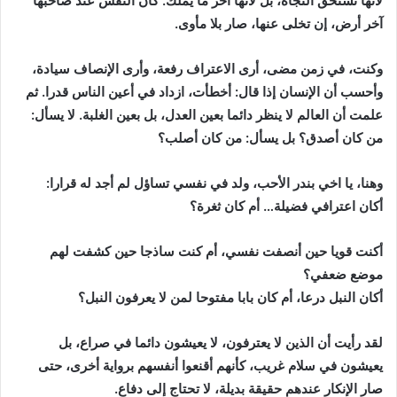
لأنها تستحق النجاة، بل لأنها آخر ما يملك. كأن النفس عند صاحبها
آخر أرض، إن تخلى عنها، صار بلا مأوى.
وكنت، في زمن مضى، أرى الاعتراف رفعة، وأرى الإنصاف سيادة،
وأحسب أن الإنسان إذا قال: أخطأت، ازداد في أعين الناس قدرا. ثم
علمت أن العالم لا ينظر دائما بعين العدل، بل بعين الغلبة. لا يسأل:
من كان أصدق؟ بل يسأل: من كان أصلب؟
وهنا، يا اخي بندر الأحب، ولد في نفسي تساؤل لم أجد له قرارا:
أكان اعترافي فضيلة… أم كان ثغرة؟
أكنت قويا حين أنصفت نفسي، أم كنت ساذجا حين كشفت لهم
موضع ضعفي؟
أكان النبل درعا، أم كان بابا مفتوحا لمن لا يعرفون النبل؟
لقد رأيت أن الذين لا يعترفون، لا يعيشون دائما في صراع، بل
يعيشون في سلام غريب، كأنهم أقنعوا أنفسهم برواية أخرى، حتى
صار الإنكار عندهم حقيقة بديلة، لا تحتاج إلى دفاع.