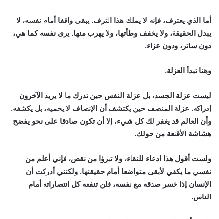
أما الذي يعترف، فإنه لا يملك هذا الترف. يبقى واقفا أمام نفسه، لا
يبدل الحقيقة، ولا يخفف وطأتها، ولا يهرب منها. يرى نفسه كما هي،
دون ساتر، ودون عزاء.
وهنا تبدأ العزلة.
ليست عزلة الجسد، بل عزلة النفس حين تدرك ما لا يريد الآخرون
إدراكه. عزلة المنصف حين يكتشف أن الإنصاف لا يحميه، بل يكشفه.
وأن العالم قد يغفر لك كل شيء، إلا أن تكون صادقا على نحو يفضح
هشاشة الأقنعة من حولك.
ولست أقول هذا ادعاء للنقاء، ولا تبرؤا من نقص، فإني أعلم من
نفسي ما يكفي لأبقى متواضعا أمام حقيقتها. ولكنني أدركت أن
الإنسان إذا خسر صدقه مع نفسه، فلن تنفعه كل انتصاراته أمام
الناس.