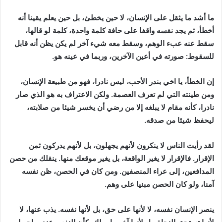
ما أشد ما يثقل على الإنسان، لا حين يخطئ، بل حين يعلم يقينا أنه
أخطأ، ثم يجد نفسه واقفا على حافة كلمة واحدة، كلمة لو قالها،
سقط عنه عبء الوهم، وسقط معه شيء آخر لم يكن يظن أنه قابل
للسقوط: صورته في أعين الآخرين، وربما في عينه هو.
إن الخطأ، يا اخي بندر الأحب، ليس نادرا، فهو من طبيعة الإنسان،
ومن طينته التي لم تعرف العصمة. ولكن الاعتراف به هو الذي صار
نادرا، كأنه مقام لا يبلغه إلا من رضي أن يخسر شيئا من صلابته،
ليحفظ شيئا من صدقه.
لقد رأيت الناس لا ينكرون لأنهم يجهلون، بل لأنهم يدركون ثمن
الإقرار. فالإقرار لا يغير الواقعة، بل يغير موقعك منها. ينقلك من حصن
المدافعين، إلى عراء المنصفين. ومن كان في الحصن، ظن نفسه
آمنا، ولو كان الحصن مبنيا على وهم.
ينصر الإنسان نفسه، لا لأنها على حق، بل لأنها نفسه. يذب عنها، لا