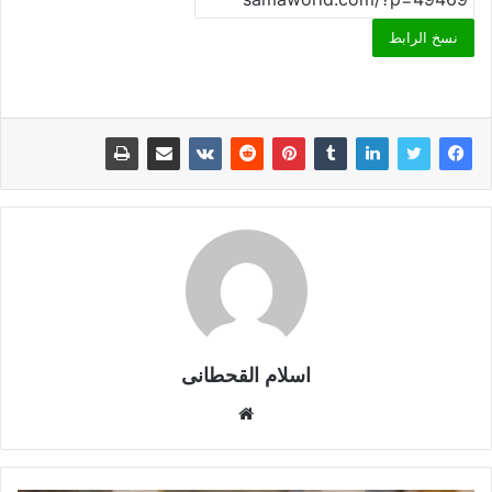
نسخ الرابط
اسلام القحطانى
م
و
ق