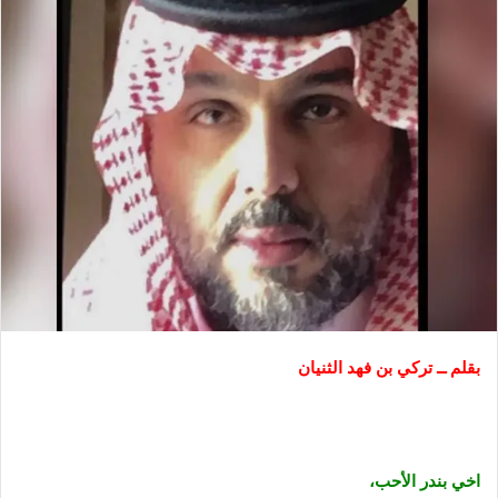
بقلم ــ تركي بن فهد الثنيان
اخي بندر الأحب،