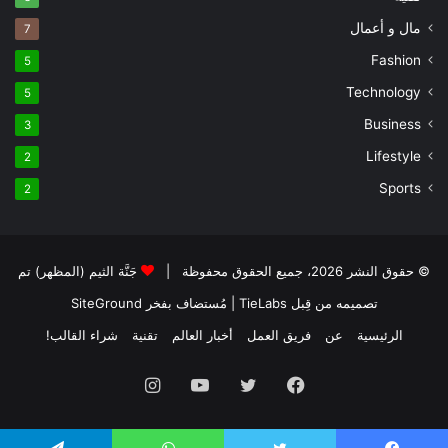
مال و أعمال
7
Fashion
5
Technology
5
Business
3
Lifestyle
2
Sports
2
© حقوق النشر 2026، جميع الحقوق محفوظة |
جَنَّة الثيم (المظهر) تم
تصميمه من قِبل TieLabs
| مُستضاف بفخر
SiteGround
الرئيسية
عن
فريق العمل
أخبار العالم
تقنية
شراء القالب!
فيسبوك
تويتر
يوتيوب
انستقرام