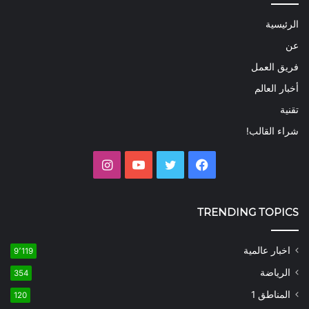
الرئيسية
عن
فريق العمل
أخبار العالم
تقنية
شراء القالب!
فيسبوك
تويتر
يوتيوب
انستقرام
TRENDING TOPICS
اخبار عالمية
9٬119
الرياضة
354
المناطق 1
120