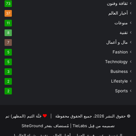
ثقافة وفنون
73
أخبار العالم
37
منوعات
11
تقنية
8
مال و أعمال
7
Fashion
5
Technology
5
Business
3
Lifestyle
2
Sports
2
© حقوق النشر 2026، جميع الحقوق محفوظة |
جَنَّة الثيم (المظهر) تم
تصميمه من قِبل TieLabs
| مُستضاف بفخر
SiteGround
الرئيسية
عن
فريق العمل
أخبار العالم
تقنية
شراء القالب!