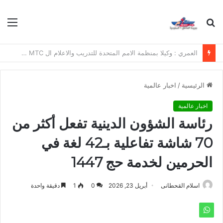
بحث
الق
عن
*معرض”السعودية تصنع المستقبل” فرصة استثمارية للشركات الناشئة في قطاعات الذكاء الاصطناعي وربطها بالشركات العالمية*
الرئيسية
/
اخبار عالمية
اخبار عالمية
رئاسة الشؤون الدينية تفعل أكثر من
70 شاشة تفاعلية بـ42 لغة في
الحرمين لخدمة حج 1447
اسلام القحطانى
أبريل 23, 2026
0
1
دقيقة واحدة