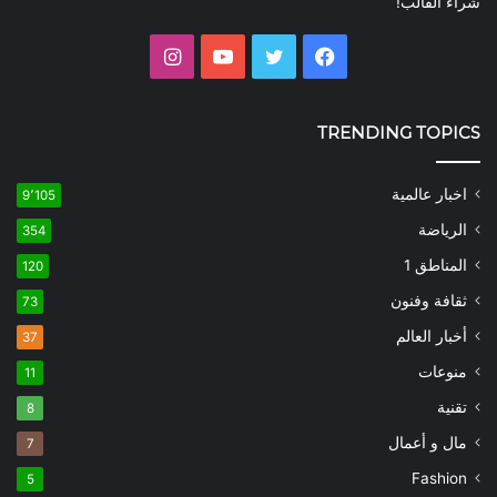
شراء القالب!
فيسبوك
تويتر
يوتيوب
انستقرام
TRENDING TOPICS
اخبار عالمية
9٬105
الرياضة
354
المناطق 1
120
ثقافة وفنون
73
أخبار العالم
37
منوعات
11
تقنية
8
مال و أعمال
7
Fashion
5