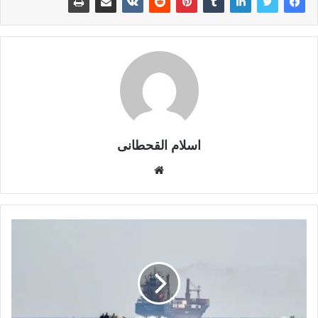
اسلام القحطانى
م
و
ق
ع
ا
ل
و
ي
ب