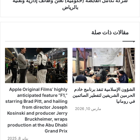
شركة تكامل القابضة (حكومية) تعلن وظائف إدارية وتقنية
بالرياض
مقالات ذات صلة
الشؤون الإسلامية تنفذ برنامج خادم
Apple Original Films’ highly
الحرمين الشريفين لتفطير الصائمين
anticipated feature “F1,”
في رومانيا
starring Brad Pitt, and hailing
from director Joseph
مارس 10, 2026
Kosinski and producer Jerry
Bruckheimer, wraps
production at the Abu Dhabi
Grand Prix
يناير 8, 2025