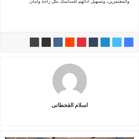
والمعتمرين، وتسهيل أدائهم للمناسك بكل راحة وأمان
اسلام القحطانى
م
و
ق
ع