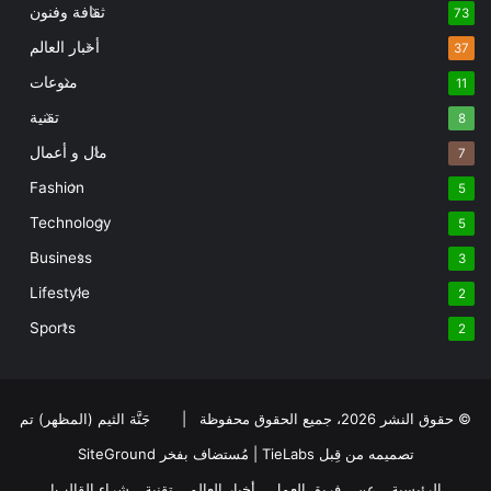
ثقافة وفنون
73
أخبار العالم
37
منوعات
11
تقنية
8
مال و أعمال
7
Fashion
5
Technology
5
Business
3
Lifestyle
2
Sports
2
© حقوق النشر 2026، جميع الحقوق محفوظة |
جَنَّة الثيم (المظهر) تم
تصميمه من قِبل TieLabs
| مُستضاف بفخر
SiteGround
الرئيسية
عن
فريق العمل
أخبار العالم
تقنية
شراء القالب!