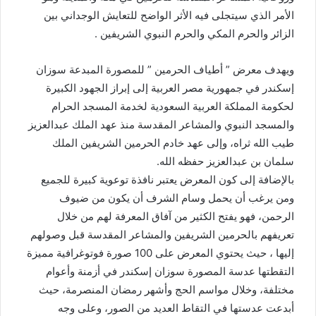
الأمر الذي سيتجلى فيه الأثر الواضح للتعايش الوجداني بين
الزائر والحرم المكي والحرم النبوي الشريفين .
ويهدف معرض ” أطياف الحرمين ” للمصورة المبدعة سوزان
إسكندر في جمهورية مصر العربية إلى إبراز الجهود الكبيرة
لحكومة المملكة العربية السعودية لخدمة المسجد الحرام
والمسجد النبوي والمشاعر المقدسة منذ عهد الملك عبدالعزيز
طيب الله ثراه، وإلى عهد خادم الحرمين الشريفين الملك
سلمان بن عبدالعزيز حفظه الله.
بالإضافة إلى كون المعرض يعتبر نافذة توعوية كبيرة للجميع
ومن يرغب أن يحمل وسام الشرف أن يكون من ضيوف
الرحمن، فهو يفتح الكثير من آفاق المعرفة لهم من خلال
تعريفهم بالحرمين الشريفين والمشاعر المقدسة قبل وصولهم
إليها ، حيث يحتوي المعرض على 100 صورة فوتوغرافية مميزة
التقطتها عدسة المصورة سوزان إسكندر في أزمنة وأعوام
مختلفة، وخلال مواسم الحج وأشهر رمضان المنصرمة، حيث
أبدعت عدستها في التقاط العديد من الصور، وعلى وجه