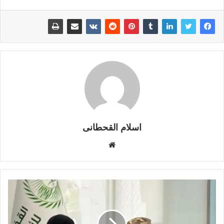
اسلام القحطانى
م
و
ق
ع
ا
ل
و