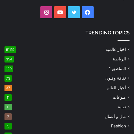
فيسبوك
تويتر
يوتيوب
انستقرام
TRENDING TOPICS
اخبار عالمية
9٬119
الرياضة
354
المناطق 1
120
ثقافة وفنون
73
أخبار العالم
37
منوعات
11
تقنية
8
مال و أعمال
7
Fashion
5